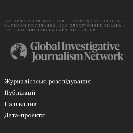
l
*
ВИКОРИСТАННЯ МАТЕРІАЛІВ САЙТУ ДОЗВОЛЕНО ЛИШЕ
ЗА УМОВИ ПОСИЛАННЯ (ДЛЯ ЕЛЕКТРОННИХ ВИДАНЬ -
ГІПЕРПОСИЛАННЯ) НА САЙТ NIKCENTER.
Журналістські розслідування
Публікації
Наш вплив
Дата-проєкти