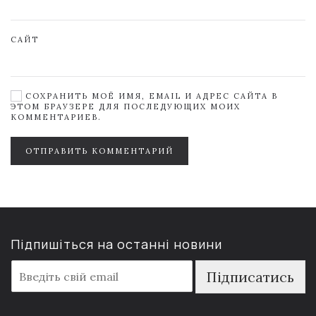
САЙТ
СОХРАНИТЬ МОЁ ИМЯ, EMAIL И АДРЕС САЙТА В
ЭТОМ БРАУЗЕРЕ ДЛЯ ПОСЛЕДУЮЩИХ МОИХ
КОММЕНТАРИЕВ.
ОТПРАВИТЬ КОММЕНТАРИЙ
Підпишіться на останні новини
E
Підписатись
m
a
i