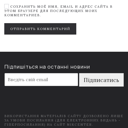
СОХРАНИТЬ МОЁ ИМЯ, EMAIL И АДРЕС САЙТА В
ЭТОМ БРАУЗЕРЕ ДЛЯ ПОСЛЕДУЮЩИХ МОИХ
КОММЕНТАРИЕВ.
ОТПРАВИТЬ КОММЕНТАРИЙ
Підпишіться на останні новини
E
Підписатись
m
a
i
l
*
ВИКОРИСТАННЯ МАТЕРІАЛІВ САЙТУ ДОЗВОЛЕНО ЛИШЕ
ЗА УМОВИ ПОСИЛАННЯ (ДЛЯ ЕЛЕКТРОННИХ ВИДАНЬ -
ГІПЕРПОСИЛАННЯ) НА САЙТ NIKCENTER.