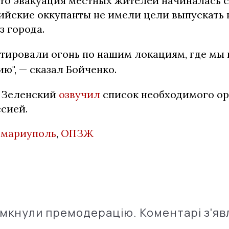
что эвакуация местных жителей начиналась с
сийские оккупанты не имели цели выпускать 
з города.
ктировали огонь по нашим локациям, где мы
ию", — сказал Бойченко.
 Зеленский
озвучил
список необходимого о
ссией.
,
мариуполь
,
ОПЗЖ
імкнули премодерацію. Коментарі з'яв