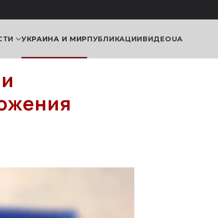
СТИ
УКРАИНА И МИР
ПУБЛИКАЦИИ
ВИДЕО
UA
ли
тожения