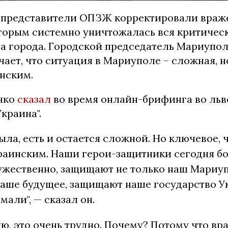
, представители ОПЗЖ корректировали враж
оторым системно уничтожалась вся критичес
а города. Городской председатель Мариупо
ает, что ситуация в Мариуполе – сложная, н
инским.
нко
сказал
во время онлайн-брифинга во ль
краина".
ыла, есть и остается сложной. Но ключевое, 
раинским. Наши герои-защитники сегодня бо
жественно, защищают не только наш Мариуп
аше будущее, защищают наше государство Ук
мали", — сказал он.
ю, это очень трудно. Почему? Потому что вр