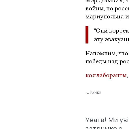
Мэр добавил, 
войны, но рос
мариупольца и
"Они корре
эту эвакуац
Напомним, что
победы над ро
коллаборанты
← РАНЕЕ
Увага! Ми ув
затримкою