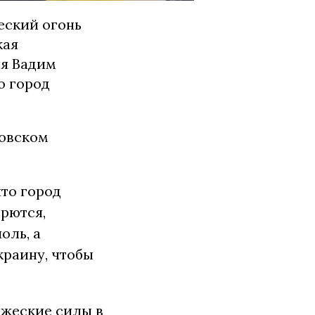
еский огонь
кая
ля Вадим
о город
вовском
что город
рются,
оль, а
раину, чтобы
ажеские силы в