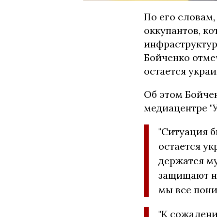
По его словам
оккупантов, к
инфраструктур
Бойченко отмеч
остается укра
Об этом Бойче
медиацентре "У
"Ситуация б
остается ук
держатся му
защищают н
мы все пони
"К сожалени