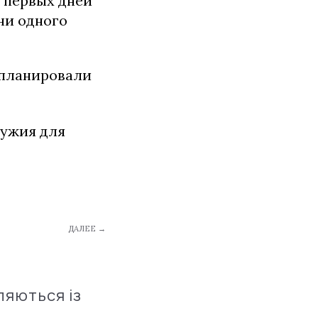
 первых дней
ни одного
 планировали
ружия для
ДАЛЕЕ →
ляються із