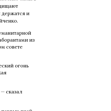
ащищают
 держатся и
йченко.
гуманитарной
аборантами из
ом совете
еский огонь
кая
 — сказал