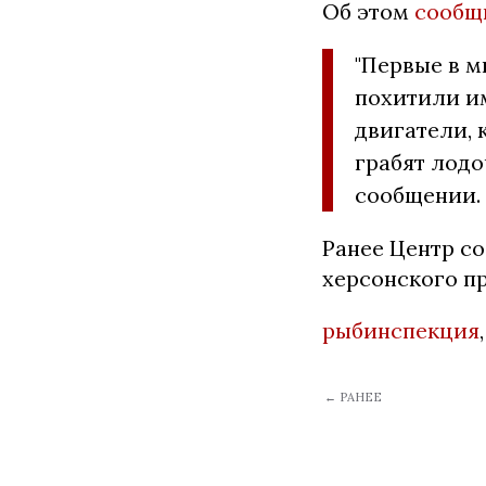
Об этом
сообщ
"Первые в м
похитили и
двигатели, 
грабят лодо
сообщении.
Ранее Центр с
херсонского п
рыбинспекция
← РАНЕЕ