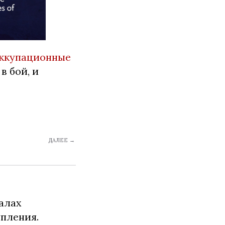
оккупационные
в бой, и
ДАЛЕЕ →
алах
упления.