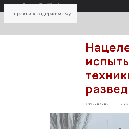
Перейти к содержимому
Нацеле
испыты
техник
развед
2022-04-07
УКР