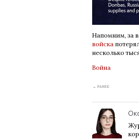
Напомним, за 
войска
потерял
несколько тыс
Война
← РАНЕЕ
Ок
Жур
кор