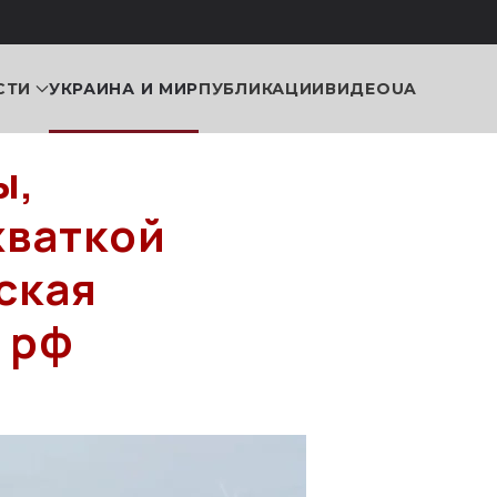
СТИ
УКРАИНА И МИР
ПУБЛИКАЦИИ
ВИДЕО
UA
ы,
хваткой
ская
 рф