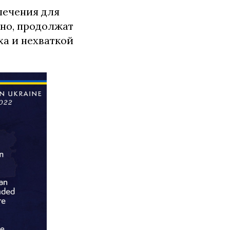
печения для
тно, продолжат
ха и нехваткой