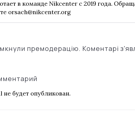
отает в команде Nikcenter с 2019 года. Обращ
чте
orsach@nikcenter.org
імкнули премодерацію. Коментарі з'яв
омментарий
l не будет опубликован.