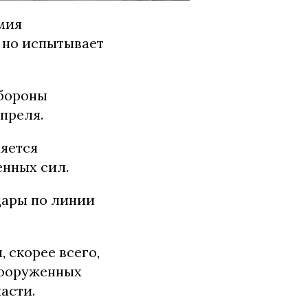
мия
 но испытывает
бороны
преля.
ляется
нных сил.
дары по линии
 скорее всего,
Вооруженных
асти.