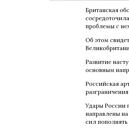
Британская обо
сосредоточила
проблемы с нех
Об этом свиде
Великобритании
Развитие наст
основным напр
Российская ар
разграничения 
Удары России п
направлены на
сил пополнять 