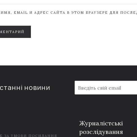
ИМЯ, EMAIL И АДРЕС САЙТА В ЭТОМ БРАУЗЕРЕ ДЛЯ ПОСЛ
МЕНТАРИЙ
E
останні новини
m
a
i
l
*
Журналістські
розслідування
Е ЗА УМОВИ ПОСИЛАННЯ