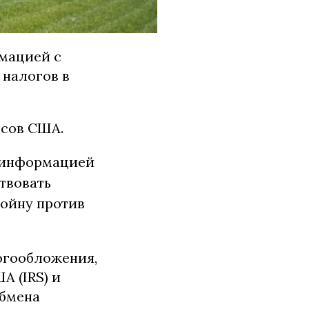
мацией с
 налогов в
сов США.
 информацией
твовать
войну против
огообложения,
А (IRS) и
обмена