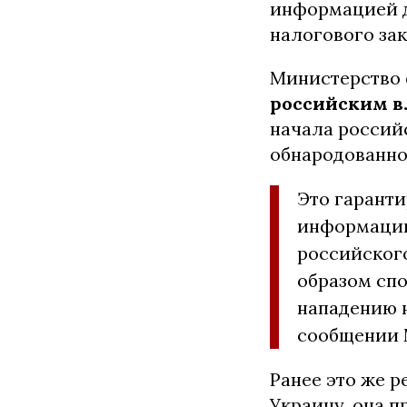
информацией д
налогового зак
Министерство 
российским в
начала российс
обнародованно
Это гаранти
информации
российского
образом сп
нападению н
сообщении 
Ранее это же 
Украину, она 