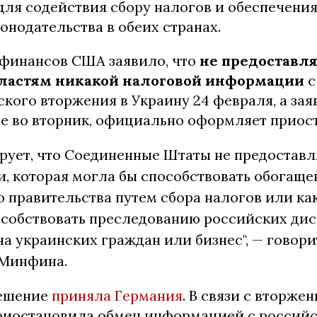
ля содействия сбору налогов и обеспечени
онодательства в обеих странах.
финансов США заявило, что
не предоставл
ластям никакой налоговой информации
с
кого вторжения в Украину 24 февраля, а зая
е во вторник, официально оформляет приост
рует, что Соединенные Штаты не предостав
, которая могла бы способствовать обогащ
 правительства путем сбора налогов или к
особствовать преследованию российских ди
а украинских граждан или бизнес", — говори
Минфина.
решение
приняла Германия
. В связи с вторже
приостановила обмен информацией с россий