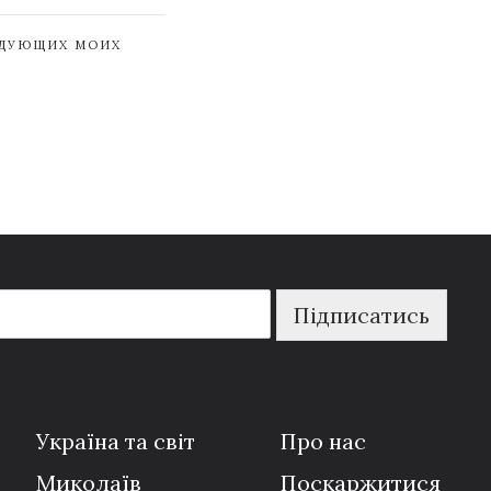
ЕДУЮЩИХ МОИХ
Підписатись
Україна та світ
Про нас
Миколаїв
Поскаржитися