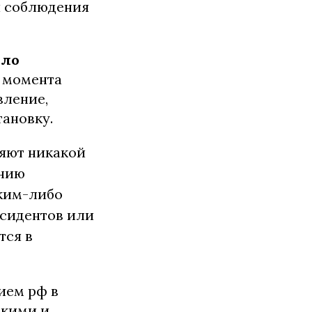
я соблюдения
яло
 момента
вление,
ановку.
ляют никакой
ению
аким-либо
ссидентов или
тся в
нием рф в
скими и