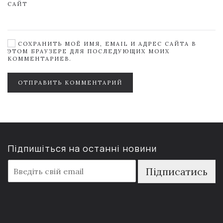
САЙТ
СОХРАНИТЬ МОЁ ИМЯ, EMAIL И АДРЕС САЙТА В
ЭТОМ БРАУЗЕРЕ ДЛЯ ПОСЛЕДУЮЩИХ МОИХ
КОММЕНТАРИЕВ.
ОТПРАВИТЬ КОММЕНТАРИЙ
Підпишіться на останні новини
E
Підписатись
m
a
i
l
*