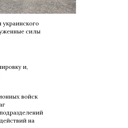
я украинского
руженные силы
ировку и,
и
ионных войск
аг
 подразделений
 действий на