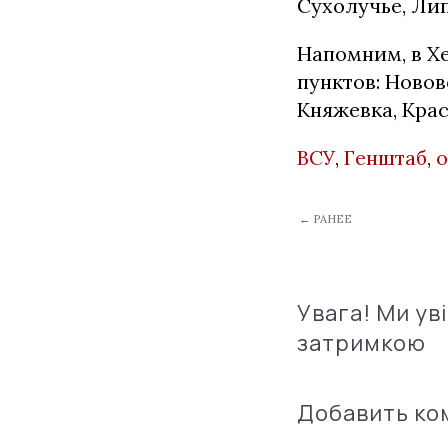
Сухолучье, Ли
Напомним, в Х
пунктов: Ново
Княжевка, Крас
ВСУ
,
Генштаб
,
о
← РАНЕЕ
Увага! Ми ув
затримкою
Добавить к