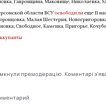
повка, Гавронщина, Маковище, Николаевка, Х
ерсонской области ВСУ
освободили
еще 11 н
воронцовка, Малая Шестерня, Новогригоровка
новка, Свободное, Каменка, Пригорье, Кочубе
ккупанты
імкнули премодерацію. Коментарі з'яв
омментарий