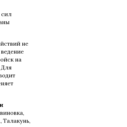
 сил
раны
йствий не
 ведение
войск на
 Для
водит
еняет
н
виновка,
, Талакунь,