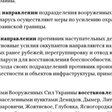
раины.
 направлении
подразделения вооруженных
ларусь осуществляют меры по усилению ох
раинской границы.
 направлении
противник наступательных де
сновные усилия оккупантов направляются на
х ранее рубежей, перегруппировку и отвод 
ларуси для восстановления боеспособности.
тхода своих подразделений противник произ
естности и объектов инфраструктуры, прим
ями Вооруженных Сил Украины
восстановле
населенными пунктами Демидов, Дымер, Лит
заровичи, Жовтневое, Глубовка, Ясногородка