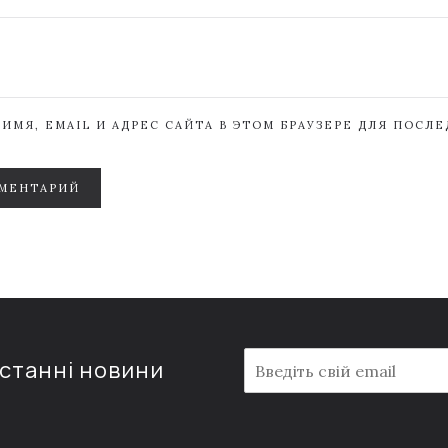
ИМЯ, EMAIL И АДРЕС САЙТА В ЭТОМ БРАУЗЕРЕ ДЛЯ ПОСЛ
МЕНТАРИЙ
E
останні новини
m
a
i
l