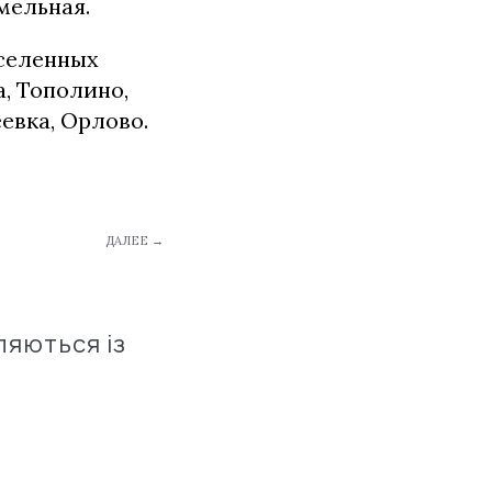
мельная.
аселенных
, Тополино,
евка, Орлово.
ДАЛЕЕ →
ляються із