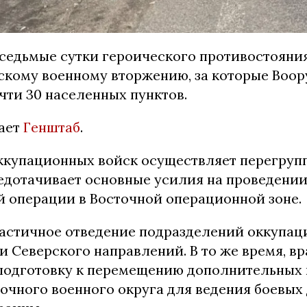
 седьмые сутки героического противостояни
скому военному вторжению, за которые Воо
чти 30 населенных пунктов.
ает
Генштаб
.
ккупационных войск осуществляет перегрупп
редотачивает основные усилия на проведени
й операции в Восточной операционной зоне.
астичное отведение подразделений оккупац
и Северского направлений. В то же время, вр
подготовку к перемещению дополнительных
точного военного округа для ведения боевых