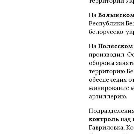
территории Ук
На
Волынском
Республики Бе
белорусско-ук
На
Полесском
производил. О
обороны заняты
территорию Бе
обеспечения о
минирование м
артиллерию.
Подразделени
контроль
над 
Гавриловка, Ко