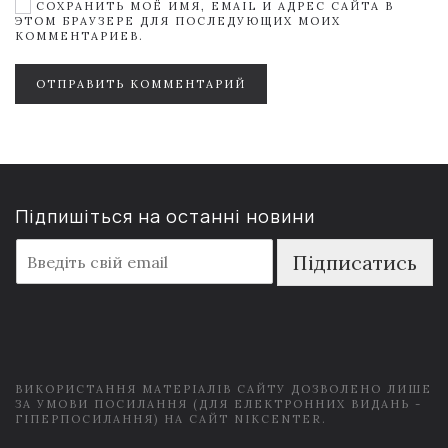
СОХРАНИТЬ МОЁ ИМЯ, EMAIL И АДРЕС САЙТА В
ЭТОМ БРАУЗЕРЕ ДЛЯ ПОСЛЕДУЮЩИХ МОИХ
КОММЕНТАРИЕВ.
ОТПРАВИТЬ КОММЕНТАРИЙ
Підпишіться на останні новини
E
Підписатись
m
a
i
l
*
ВИКОРИСТАННЯ МАТЕРІАЛІВ САЙТУ ДОЗВОЛЕНО ЛИШЕ
ЗА УМОВИ ПОСИЛАННЯ (ДЛЯ ЕЛЕКТРОННИХ ВИДАНЬ -
ГІПЕРПОСИЛАННЯ) НА САЙТ NIKCENTER.