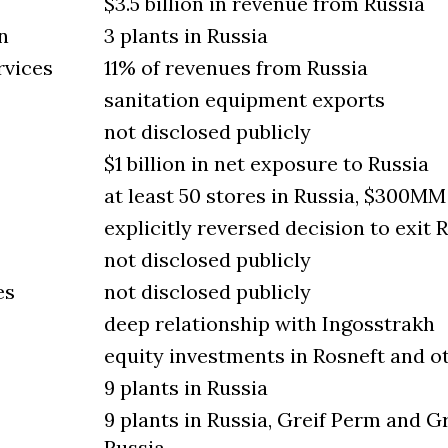
$3.5 billion in revenue from Russia
n
3 plants in Russia
rvices
11% of revenues from Russia
sanitation equipment exports
not disclosed publicly
$1 billion in net exposure to Russia
at least 50 stores in Russia, $300M
explicitly reversed decision to exit 
not disclosed publicly
es
not disclosed publicly
deep relationship with Ingosstrakh
equity investments in Rosneft and o
9 plants in Russia
9 plants in Russia, Greif Perm and G
Russia