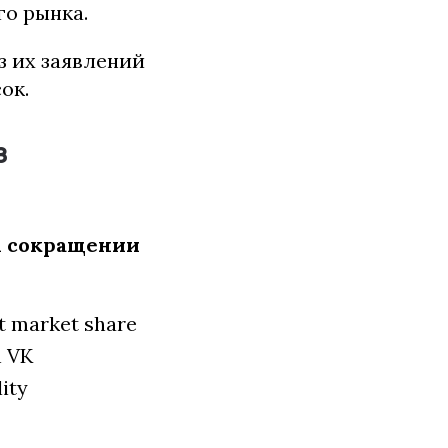
го рынка.
з их заявлений
ок.
з
м сокращении
nt market share
n VK
lity