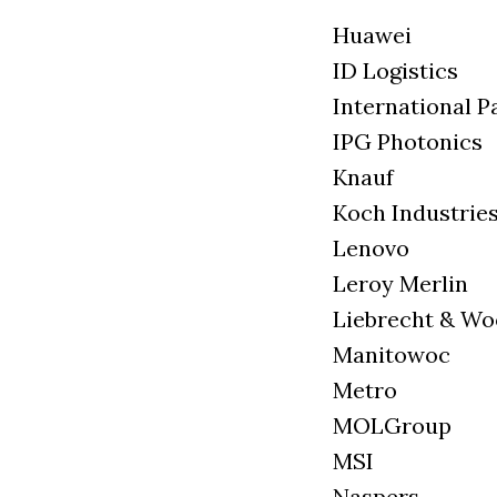
Huawei
ID Logistics
International P
IPG Photonics
Knauf
Koch Industrie
Lenovo
Leroy Merlin
Liebrecht & W
Manitowoc
Metro
MOLGroup
MSI
Naspers