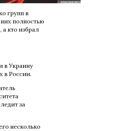
о групп в
з них полностью
 а кто избрал
 в Украину
х в России.
атель
ситета
ледит за
его несколько