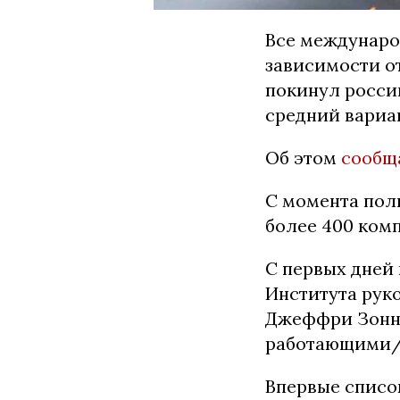
Все междунаро
зависимости о
покинул россий
средний вариа
Об этом
сообщ
С момента пол
более 400 комп
С первых дней
Института рук
Джеффри Зонне
работающими/
Впервые списо