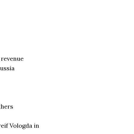
M revenue
Russia
thers
reif Vologda in