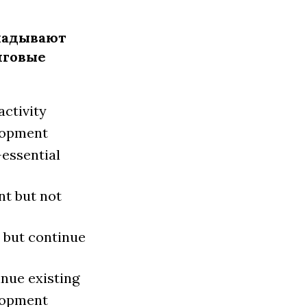
кладывают
нговые
activity
lopment
-essential
t but not
 but continue
nue existing
lopment