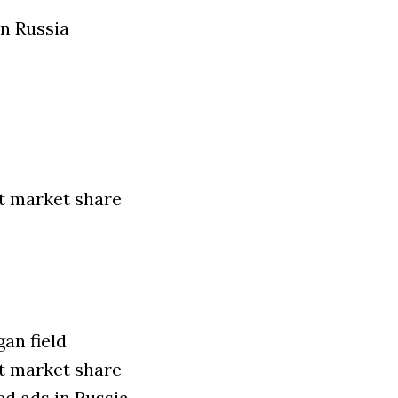
n Russia
nt market share
an field
nt market share
ed ads in Russia