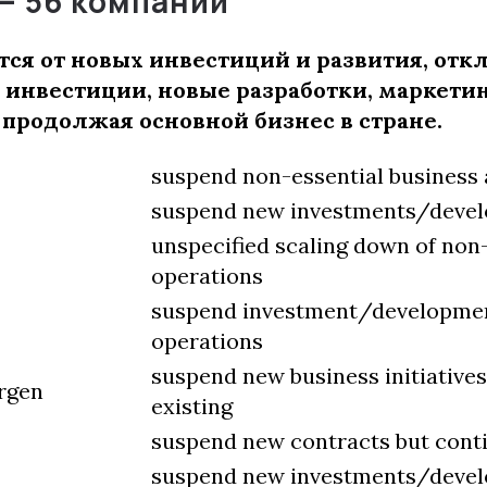
 —
56 компаний
ся от новых инвестиций и развития, от
инвестиции, новые разработки, маркети
 продолжая основной бизнес в стране.
suspend non-essential business 
suspend new investments/deve
unspecified scaling down of non
operations
suspend investment/developmen
operations
suspend new business initiatives
rgen
existing
suspend new contracts but conti
suspend new investments/deve