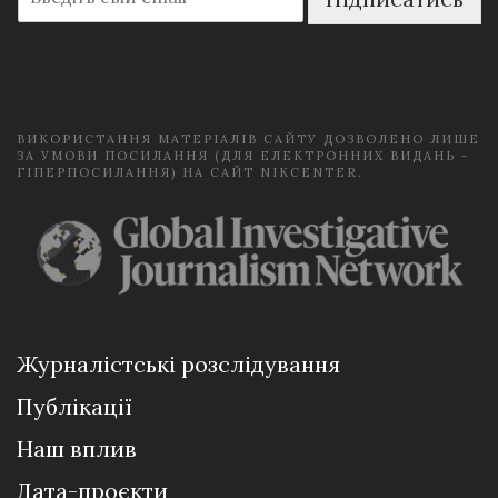
m
a
i
l
*
ВИКОРИСТАННЯ МАТЕРІАЛІВ САЙТУ ДОЗВОЛЕНО ЛИШЕ
ЗА УМОВИ ПОСИЛАННЯ (ДЛЯ ЕЛЕКТРОННИХ ВИДАНЬ -
ГІПЕРПОСИЛАННЯ) НА САЙТ NIKCENTER.
Журналістські розслідування
Публікації
Наш вплив
Дата-проєкти