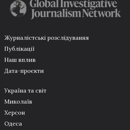
Журналістські розслідування
Публікації
Наш вплив
Дата-проєкти
Україна та світ
Миколаїв
Херсон
Одеса