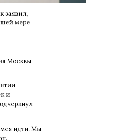
к заявил,
ьшей мере
ция Москвы
антии
к и
подчеркнул
емся идти. Мы
он.