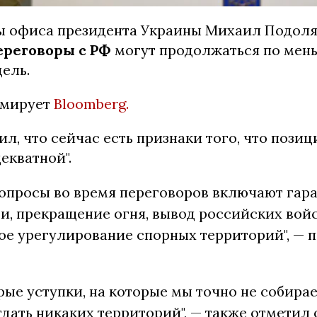
ы офиса президента Украины Михаил Подоля
реговоры с РФ
могут продолжаться по мен
ель.
рмирует
Bloomberg.
л, что сейчас есть признаки того, что пози
декватной".
опросы во время переговоров включают гар
и, прекращение огня, вывод российских войс
ое урегулирование спорных территорий", — 
рые уступки, на которые мы точно не собира
дать никаких территорий", — также отметил 