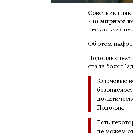
Советник глав
что
мирные пе
нескольких нед
Об этом инфо
Подоляк отмети
стала более "а
Ключевые в
безопасност
политическ
Подоляк.
Есть некото
не можем от