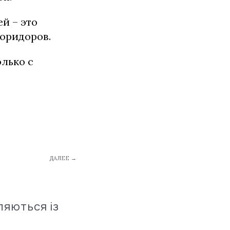
ей – это
коридоров.
олько с
ДАЛЕЕ →
ляються із