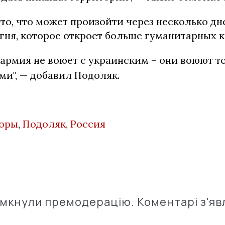
 то, что может произойти через несколько дн
гня, которое откроет больше гуманитарных 
армия не воюет с украинским – они воюют т
и", — добавил Подоляк.
воры
,
Подоляк
,
Россия
імкнули премодерацію. Коментарі з'яв