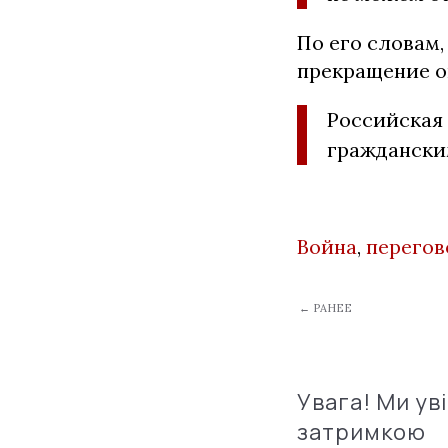
По его словам,
прекращение о
Российская 
гражданским
Война
,
перего
← РАНЕЕ
Увага! Ми ув
затримкою