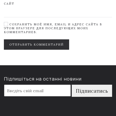
САЙТ
СОХРАНИТЬ МОЁ ИМЯ, EMAIL И АДРЕС САЙТА В
ЭТОМ БРАУЗЕРЕ ДЛЯ ПОСЛЕДУЮЩИХ МОИХ
КОММЕНТАРИЕВ.
ОТПРАВИТЬ КОММЕНТАРИЙ
Підпишіться на останні новини
E
Підписатись
m
a
i
l
*