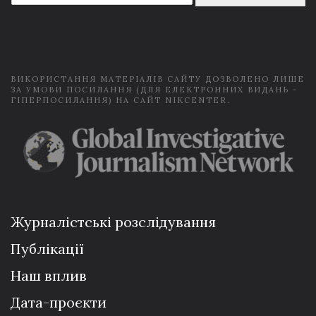
a
i
l
*
ВИКОРИСТАННЯ МАТЕРІАЛІВ САЙТУ ДОЗВОЛЕНО ЛИШЕ
ЗА УМОВИ ПОСИЛАННЯ (ДЛЯ ЕЛЕКТРОННИХ ВИДАНЬ -
ГІПЕРПОСИЛАННЯ) НА САЙТ NIKCENTER.
Журналістські розслідування
Публікації
Наш вплив
Дата-проєкти