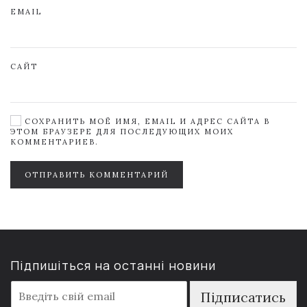
EMAIL
САЙТ
СОХРАНИТЬ МОЁ ИМЯ, EMAIL И АДРЕС САЙТА В
ЭТОМ БРАУЗЕРЕ ДЛЯ ПОСЛЕДУЮЩИХ МОИХ
КОММЕНТАРИЕВ.
ОТПРАВИТЬ КОММЕНТАРИЙ
Підпишіться на останні новини
E
Підписатись
m