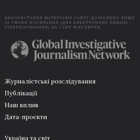
*
ВИКОРИСТАННЯ МАТЕРІАЛІВ САЙТУ ДОЗВОЛЕНО ЛИШЕ
ЗА УМОВИ ПОСИЛАННЯ (ДЛЯ ЕЛЕКТРОННИХ ВИДАНЬ -
ГІПЕРПОСИЛАННЯ) НА САЙТ NIKCENTER.
Журналістські розслідування
Публікації
Наш вплив
Дата-проєкти
Україна та світ