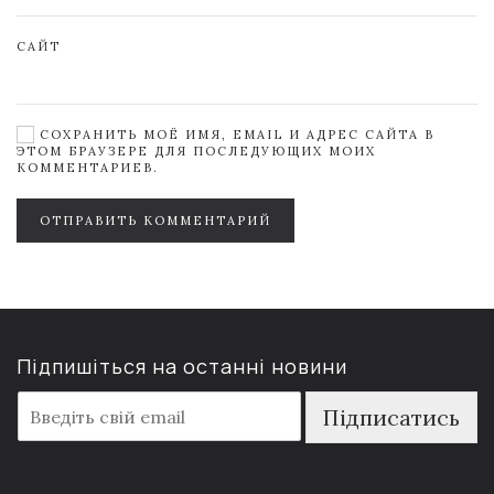
САЙТ
СОХРАНИТЬ МОЁ ИМЯ, EMAIL И АДРЕС САЙТА В
ЭТОМ БРАУЗЕРЕ ДЛЯ ПОСЛЕДУЮЩИХ МОИХ
КОММЕНТАРИЕВ.
ОТПРАВИТЬ КОММЕНТАРИЙ
Підпишіться на останні новини
E
Підписатись
m
a
i
l