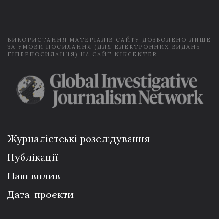
l
*
ВИКОРИСТАННЯ МАТЕРІАЛІВ САЙТУ ДОЗВОЛЕНО ЛИШЕ
ЗА УМОВИ ПОСИЛАННЯ (ДЛЯ ЕЛЕКТРОННИХ ВИДАНЬ -
ГІПЕРПОСИЛАННЯ) НА САЙТ NIKCENTER.
Журналістські розслідування
Публікації
Наш вплив
Дата-проєкти