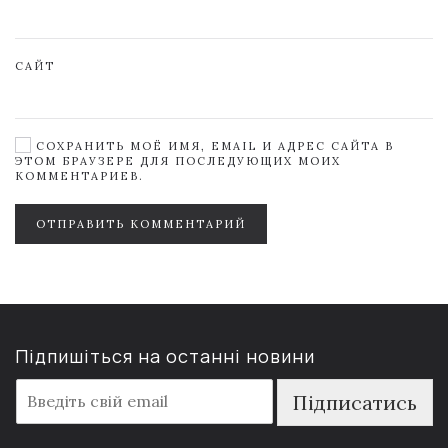
САЙТ
СОХРАНИТЬ МОЁ ИМЯ, EMAIL И АДРЕС САЙТА В
ЭТОМ БРАУЗЕРЕ ДЛЯ ПОСЛЕДУЮЩИХ МОИХ
КОММЕНТАРИЕВ.
ОТПРАВИТЬ КОММЕНТАРИЙ
Підпишіться на останні новини
E
Підписатись
m
a
i