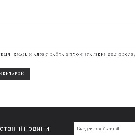
ИМЯ, EMAIL И АДРЕС САЙТА В ЭТОМ БРАУЗЕРЕ ДЛЯ ПОСЛ
МЕНТАРИЙ
E
останні новини
m