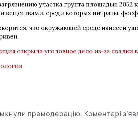
 загрязнению участка грунта площадью 2052 
и веществами, среди которых нитраты, фосф
оворится, что окружающей среде нанесен уще
ривен.
иция открыла уголовное дело из-за свалки в
кология
імкнули премодерацію. Коментарі з'яв