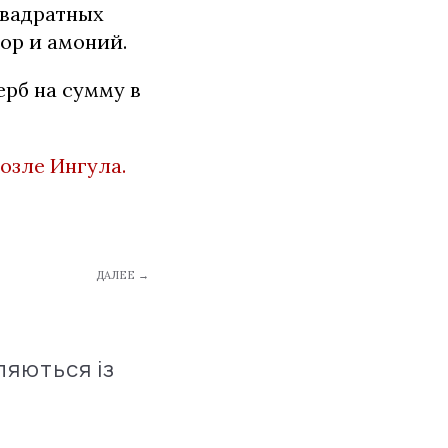
квадратных
ор и амоний.
рб на сумму в
озле Ингула.
ДАЛЕЕ →
ляються із