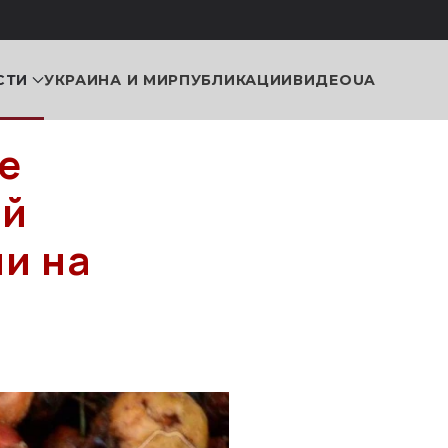
СТИ
УКРАИНА И МИР
ПУБЛИКАЦИИ
ВИДЕО
UA
е
ой
и на