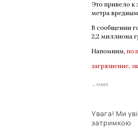
Это привело к
метра вредным
В сообщении г
2,2 миллиона г
Напомним,
пол
загрязнение
,
э
← РАНЕЕ
Увага! Ми ув
затримкою