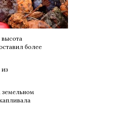
 высота
оставил более
 из
м земельном
акапливала