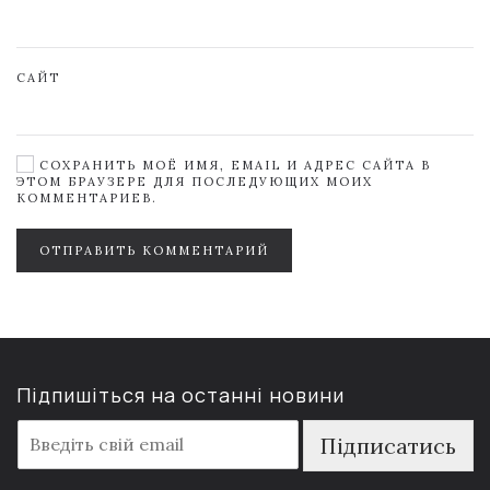
САЙТ
СОХРАНИТЬ МОЁ ИМЯ, EMAIL И АДРЕС САЙТА В
ЭТОМ БРАУЗЕРЕ ДЛЯ ПОСЛЕДУЮЩИХ МОИХ
КОММЕНТАРИЕВ.
ОТПРАВИТЬ КОММЕНТАРИЙ
Підпишіться на останні новини
E
Підписатись
m
a