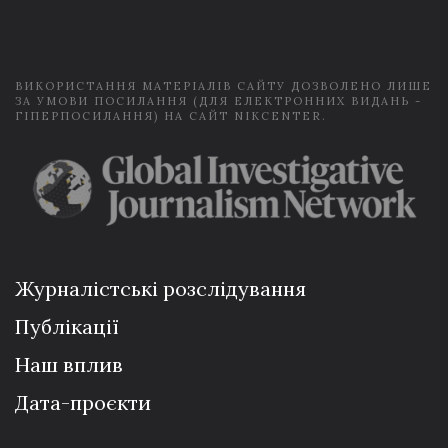
i
l
*
ВИКОРИСТАННЯ МАТЕРІАЛІВ САЙТУ ДОЗВОЛЕНО ЛИШЕ
ЗА УМОВИ ПОСИЛАННЯ (ДЛЯ ЕЛЕКТРОННИХ ВИДАНЬ -
ГІПЕРПОСИЛАННЯ) НА САЙТ NIKCENTER.
Журналістські розслідування
Публікації
Наш вплив
Дата-проєкти