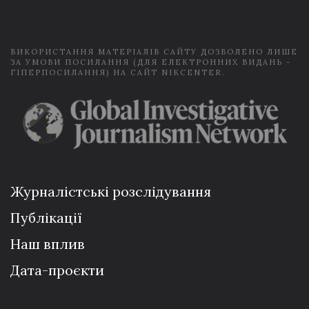
l
*
ВИКОРИСТАННЯ МАТЕРІАЛІВ САЙТУ ДОЗВОЛЕНО ЛИШЕ
ЗА УМОВИ ПОСИЛАННЯ (ДЛЯ ЕЛЕКТРОННИХ ВИДАНЬ -
ГІПЕРПОСИЛАННЯ) НА САЙТ NIKCENTER.
Журналістські розслідування
Публікації
Наш вплив
Дата-проєкти