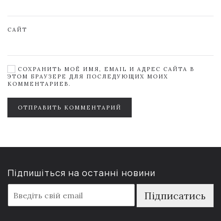
САЙТ
СОХРАНИТЬ МОЁ ИМЯ, EMAIL И АДРЕС САЙТА В
ЭТОМ БРАУЗЕРЕ ДЛЯ ПОСЛЕДУЮЩИХ МОИХ
КОММЕНТАРИЕВ.
ОТПРАВИТЬ КОММЕНТАРИЙ
Підпишіться на останні новини
E
Підписатись
m
a
i