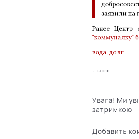
добросове
заявили на 
Ранее Центр
"коммуналку" 
вода
,
долг
← РАНЕЕ
Увага! Ми ув
затримкою
Добавить к