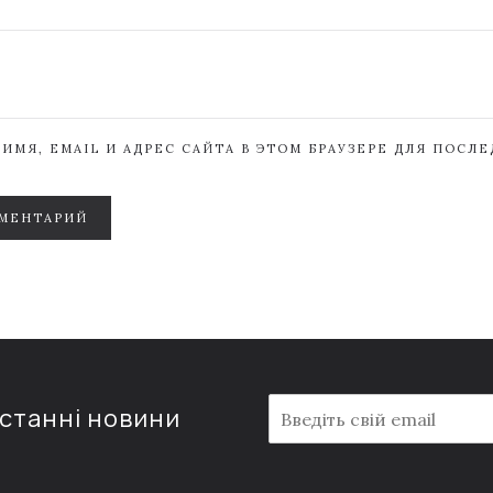
ИМЯ, EMAIL И АДРЕС САЙТА В ЭТОМ БРАУЗЕРЕ ДЛЯ ПОСЛ
МЕНТАРИЙ
E
останні новини
m
a
i
l