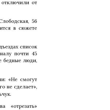
н отключили от
лободская, 56
рится в сюжете
дъездах список
налу почти 45
е бедные люди,
и: «Не смогут
го не сделает»,
ьчук.
а «отрезать»