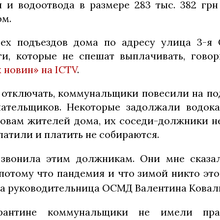
 и водоотвода в размере 283 тыс. 382 гр
ом.
ех подъездов дома по адресу улица 3-я С
и, которые не спешат выплачивать, гово
 новин» на ICTV
.
к отключать, коммунальщики повесили на по
лательщиков. Некоторые задолжали водока
словам жителей дома, их соседи-должники н
платили и платить не собираются.
звонила этим должникам. Они мне сказал
потому что пандемия и что зимой никто это
ла руководительница ОСМД Валентина Ковал
рантине коммунальщики не имели прав