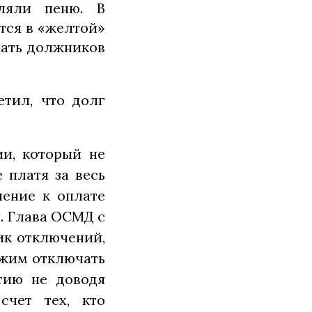
ляли пеню. В
тся в «желтой»
чать должников
тил, что долг
ии, который не
 платя за весь
шение к оплате
я. Глава ОСМД с
ик отключений,
лжим отключать
ятию не доводя
чет тех, кто