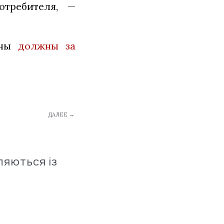
отребителя, —
ины
должны за
ДАЛЕЕ →
ляються із