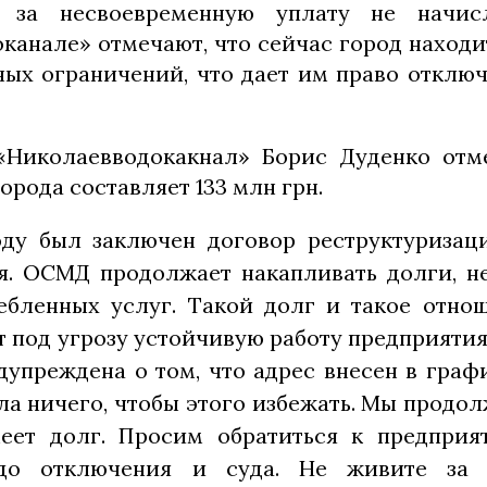
а за несвоевременную уплату не начис
канале» отмечают, что сейчас город находи
ных ограничений, что дает им право отклю
«Николаевводокакнал» Борис Дуденко отме
орода составляет 133 млн грн.
оду был заключен договор реструктуризац
я. ОСМД продолжает накапливать долги, не
ебленных услуг. Такой долг и такое отно
т под угрозу устойчивую работу предприяти
дупреждена о том, что адрес внесен в граф
ла ничего, чтобы этого избежать. Мы продо
меет долг. Просим обратиться к предпри
до отключения и суда. Не живите за с