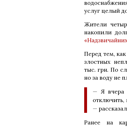
водоснабжения
услуг целый д
Жители четыр
накопили долг
«Надзвичайних
Перед тем, ка
злостных неп
тыс. грн. По 
но за воду не 
— Я вчера 
отключить, 
— рассказа
Ранее на ка