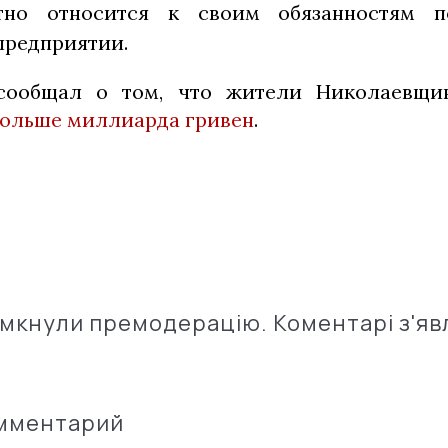
стно относится к своим обязанностям п
предприятии.
 сообщал о том, что жители Николаевщ
больше миллиарда гривен
.
імкнули премодерацію. Коментарі з'яв
омментарий