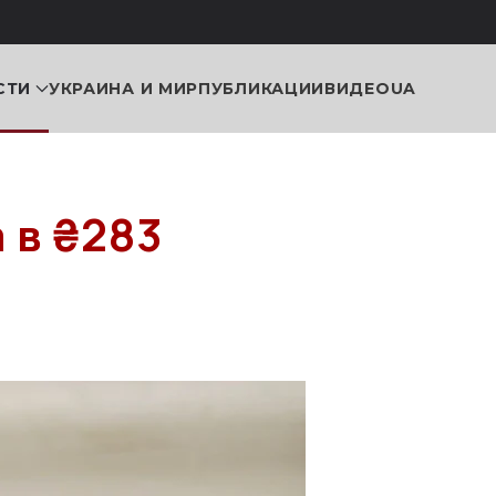
СТИ
УКРАИНА И МИР
ПУБЛИКАЦИИ
ВИДЕО
UA
 в ₴283