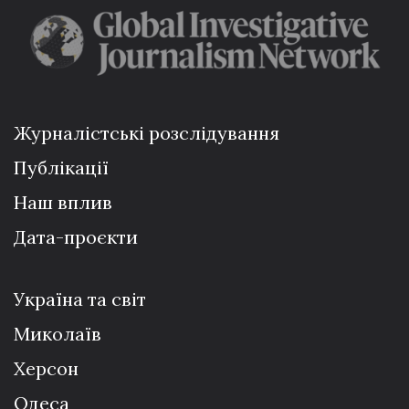
Журналістські розслідування
Публікації
Наш вплив
Дата-проєкти
Україна та світ
Миколаїв
Херсон
Одеса