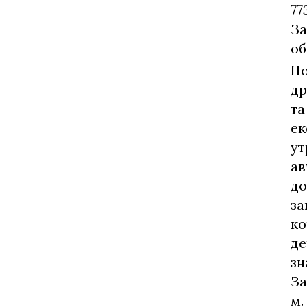
77
За
об
П
др
та
ек
ут
ав
до
за
ко
де
зн
За
м.