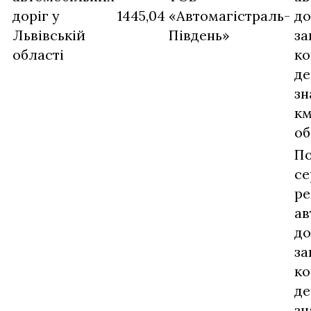
доріг у
1445,04
«Автомагістраль-
до
Львівській
Південь»
за
області
ко
де
зн
км
об
П
се
ре
ав
до
за
ко
де
зн