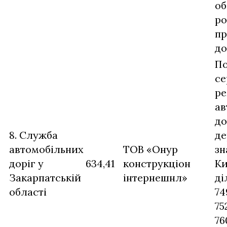
об
ро
пр
до
П
се
ре
ав
до
8. Служба
де
автомобільних
ТОВ «Онур
зн
доріг у
634,41
конструкціон
Ки
Закарпатській
інтернешнл»
ді
області
74
75
76