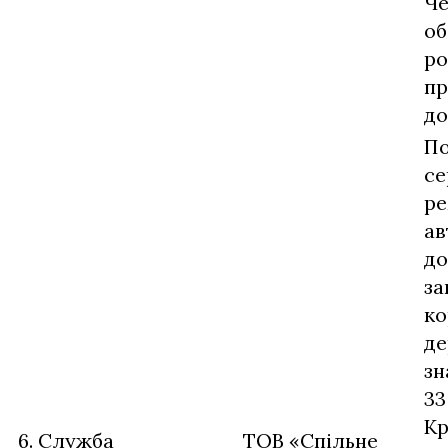
Че
об
ро
пр
до
П
се
ре
ав
до
за
ко
де
зн
33
Кр
6. Служба
ТОВ «Спільне