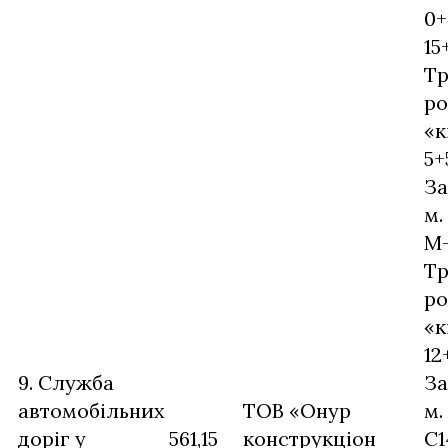
0+
15
Тр
ро
«к
5+
За
м.
М-
Тр
ро
«к
12
9. Служба
За
автомобільних
ТОВ «Онур
м.
доріг у
561,15
конструкціон
С1