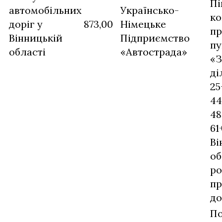
Пі
автомобільних
Українсько-
ко
доріг у
873,00
Німецьке
пр
Вінницькій
Підприємство
пу
області
«Автострада»
«З
ді
25
44
48
61
Ві
об
ро
пр
до
По