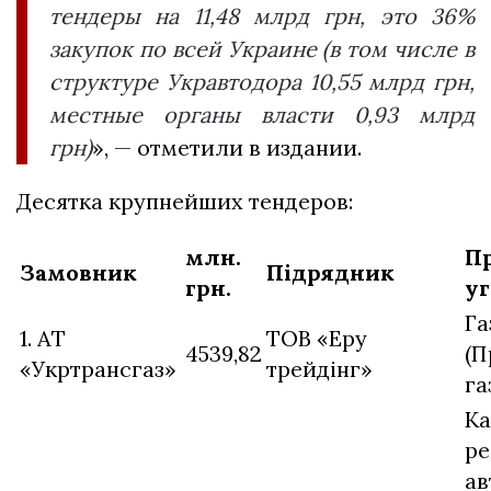
тендеры на 11,48 млрд грн, это 36%
закупок по всей Украине (в том числе в
структуре Укравтодора 10,55 млрд грн,
местные органы власти 0,93 млрд
грн)
», — отметили в издании.
Десятка крупнейших тендеров:
млн.
П
Замовник
Підрядник
грн.
у
Га
1. АТ
ТОВ «Еру
4539,82
(П
«Укртрансгаз»
трейдінг»
га
Ка
ре
ав