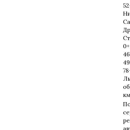
52
Ни
Са
Др
Ст
0+
46
49
78
Ль
об
км
П
се
ре
ав