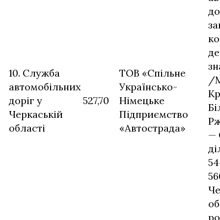
до
за
ко
де
зн
10. Служба
ТОВ «Спільне
/
автомобільних
Українсько-
Кр
доріг у
527,70
Німецьке
Бі
Черкаській
Підприємство
Рж
області
«Автострада»
— 
ді
54
56
Че
об
ро