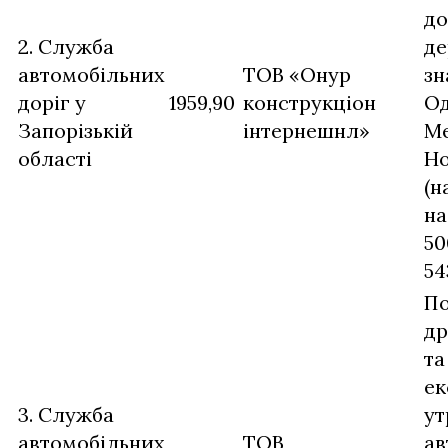
до
2. Служба
де
автомобільних
ТОВ «Онур
зн
доріг у
1959,90
конструкціон
Од
Запорізькій
інтернешнл»
Ме
області
Но
(н
на
50
54
П
др
та
ек
3. Служба
ут
автомобільних
ТОВ
ав