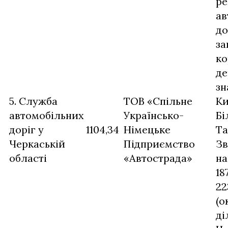
ре
ав
до
за
ко
де
зн
5. Служба
ТОВ «Спільне
Ки
автомобільних
Українсько-
Бі
доріг у
1104,34
Німецьке
Та
Черкаській
Підприємство
Зв
області
«Автострада»
на
18
22
(о
ді