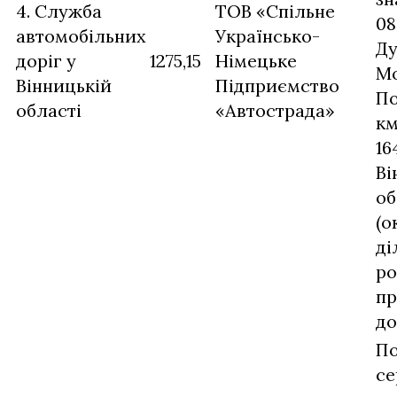
4. Служба
ТОВ «Спільне
08
автомобільних
Українсько-
Ду
доріг у
1275,15
Німецьке
Мо
Вінницькій
Підприємство
По
області
«Автострада»
км
16
Ві
об
(о
ді
ро
пр
до
П
се