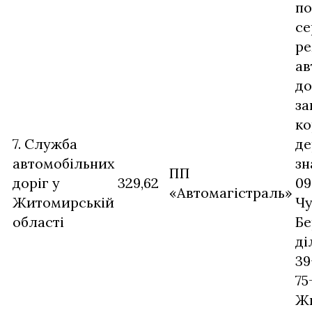
по
се
ре
ав
до
за
ко
7. Служба
де
автомобільних
зн
ПП
доріг у
329,62
09
«Автомагістраль»
Житомирській
Чу
області
Бе
ді
39
75
Ж