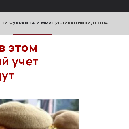
СТИ
УКРАИНА И МИР
ПУБЛИКАЦИИ
ВИДЕО
UA
в этом
ий учет
дут