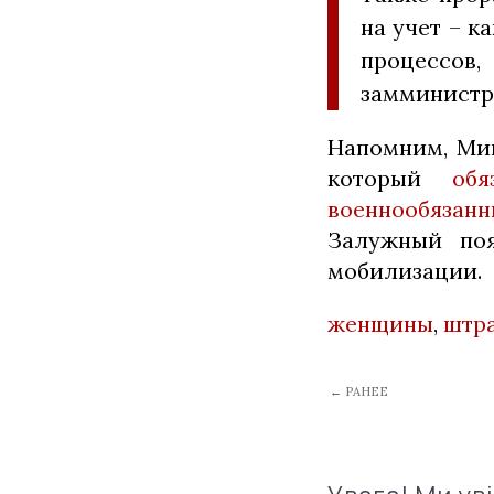
на учет – к
процессов
замминистр
Напомним, Мин
который
об
военнообязанн
Залужный поя
мобилизации.
женщины
,
штр
← РАНЕЕ