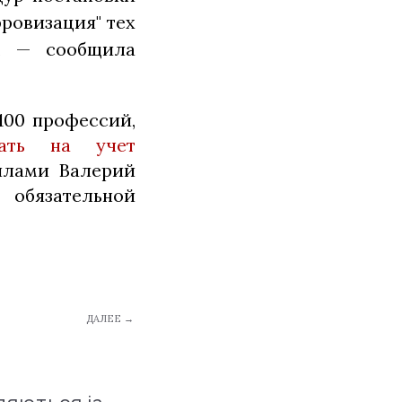
фровизация" тех
", — сообщила
100 профессий,
ать на учет
илами Валерий
 обязательной
ДАЛЕЕ →