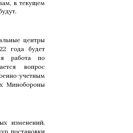
вам, в текущем
будут.
альные центры
22 года будет
ся работа по
ается вопрос
нно-учетным
ых Минобороны
ых изменений.
дур постановки