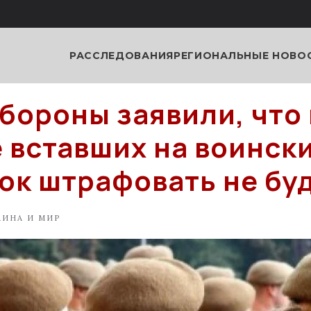
РАССЛЕДОВАНИЯ
РЕГИОНАЛЬНЫЕ НОВО
бороны заявили, что 
е вставших на воинск
ок штрафовать не бу
АИНА И МИР