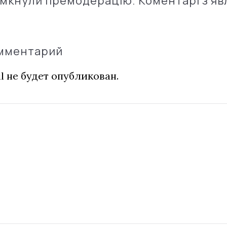
імкнули премодерацію. Коментарі з'яв
омментарий
l не будет опубликован.