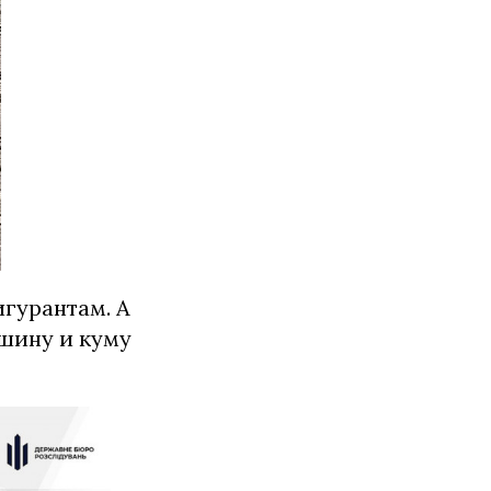
гурантам. А
шину и куму