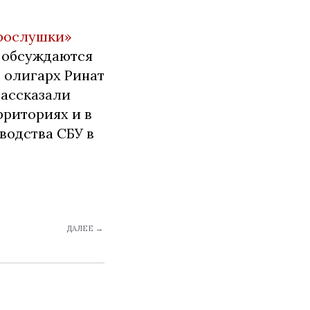
рослушки»
а обсуждаются
 олигарх Ринат
рассказали
рриториях и в
водства СБУ в
ДАЛЕЕ →