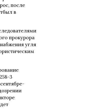
рос, после
отбыл в
 следователями
ого прокурора
снабжения угля
рористическим
ирование
 258-3
 сентябре-
одозрении
икторе
идет