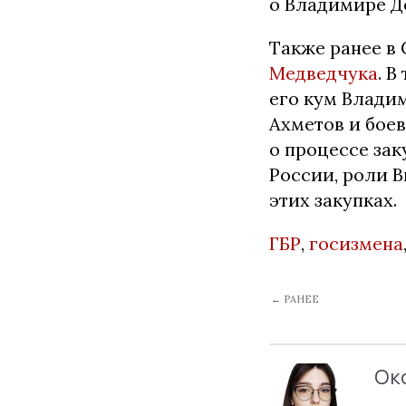
о Владимире Д
Также ранее в 
Медведчука
. 
его кум Влади
Ахметов и бое
о процессе зак
России, роли 
этих закупках.
ГБР
,
госизмена
← РАНЕЕ
Ок