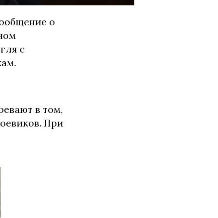
ообщение о
вном
гля с
ам.
евают в том,
боевиков. При