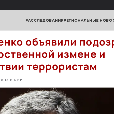
РАССЛЕДОВАНИЯ
РЕГИОНАЛЬНЫЕ НОВО
нко объявили подоз
рственной измене и
твии террористам
АИНА И МИР