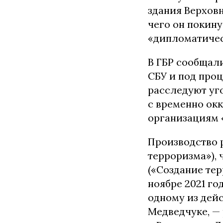
здания Верховн
чего он покину
«дипломатичес
В ГБР сообщал
СБУ и под про
расследуют уг
с временно ок
организациям 
Производство р
терроризма»), ч.
(«Создание тер
ноябре 2021 го
одному из дей
Медведчуке, — 