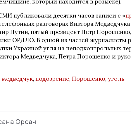
емчишине, который находится в розыске).
СМИ публиковали десятки часов записи с «
п
В телефонных разговорах Виктора Медведчук
мир Путин, пятый президент Петр Порошенко,
вики ОРДЛО. В одной из частей журналисты 
упки Украиной угля на неподконтрольных те
Виктора Медведчука, Петра Порошенко и руко
,
медведчук
,
подозрение
,
Порошенко
,
уголь
сана Орсач