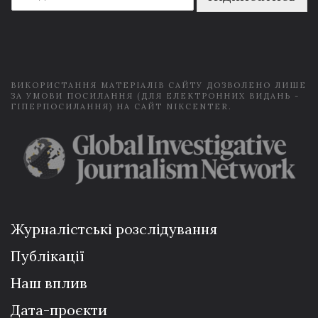
a
i
l
*
ВИКОРИСТАННЯ МАТЕРІАЛІВ САЙТУ ДОЗВОЛЕНО ЛИШЕ
ЗА УМОВИ ПОСИЛАННЯ (ДЛЯ ЕЛЕКТРОННИХ ВИДАНЬ -
ГІПЕРПОСИЛАННЯ) НА САЙТ NIKCENTER.
Журналістські розслідування
Публікації
Наш вплив
Дата-проєкти