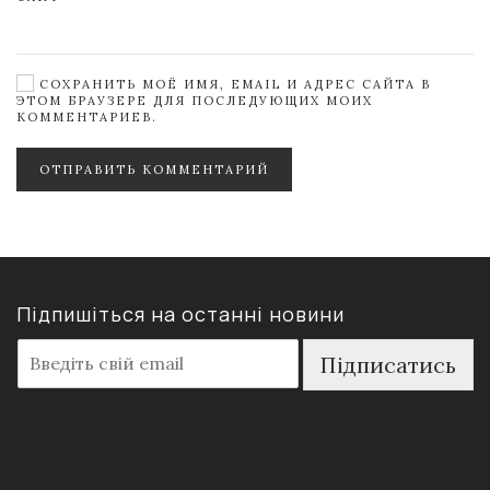
СОХРАНИТЬ МОЁ ИМЯ, EMAIL И АДРЕС САЙТА В
ЭТОМ БРАУЗЕРЕ ДЛЯ ПОСЛЕДУЮЩИХ МОИХ
КОММЕНТАРИЕВ.
ОТПРАВИТЬ КОММЕНТАРИЙ
Підпишіться на останні новини
E
Підписатись
m
a
i
l
*