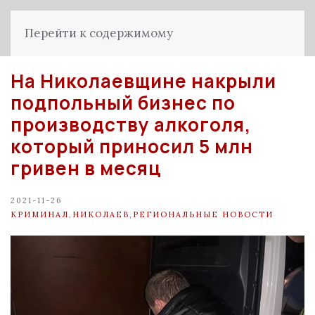
Перейти к содержимому
На Николаевщине накрыли
подпольный бизнес по
производству алкоголя,
который приносил 5 млн
гривен в месяц
2021-11-26
КРИМИНАЛ
,
НИКОЛАЕВ
,
РЕГИОНАЛЬНЫЕ НОВОСТИ