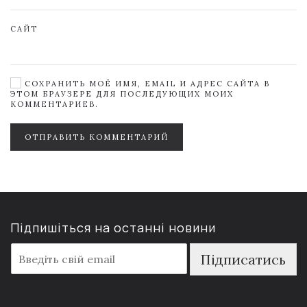
САЙТ
СОХРАНИТЬ МОЁ ИМЯ, EMAIL И АДРЕС САЙТА В
ЭТОМ БРАУЗЕРЕ ДЛЯ ПОСЛЕДУЮЩИХ МОИХ
КОММЕНТАРИЕВ.
ОТПРАВИТЬ КОММЕНТАРИЙ
Підпишіться на останні новини
E
Підписатись
m
a
i
l