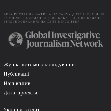
*
ВИКОРИСТАННЯ МАТЕРІАЛІВ САЙТУ ДОЗВОЛЕНО ЛИШЕ
ЗА УМОВИ ПОСИЛАННЯ (ДЛЯ ЕЛЕКТРОННИХ ВИДАНЬ -
ГІПЕРПОСИЛАННЯ) НА САЙТ NIKCENTER.
Журналістські розслідування
Публікації
Наш вплив
Дата-проєкти
Україна та світ