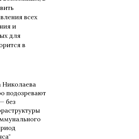
авить
вления всех
ния и
ых для
орится в
ра Николаева
ро подозревают
— без
фраструктуры
оммунального
ериод
нса"