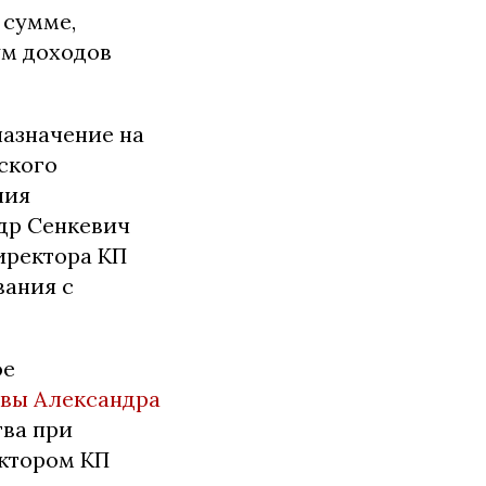
 сумме,
ум доходов
назначение на
ского
ния
др Сенкевич
иректора КП
вания с
ое
овы Александра
тва при
ектором КП