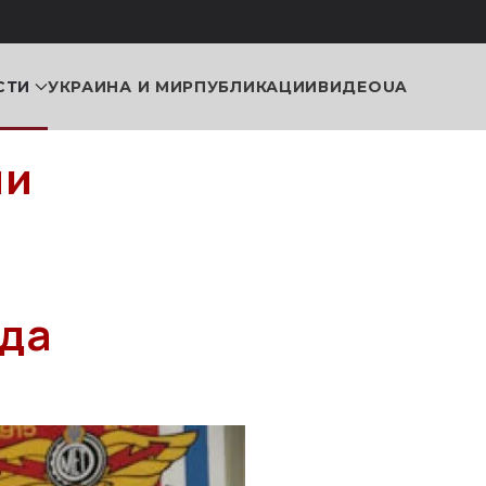
СТИ
УКРАИНА И МИР
ПУБЛИКАЦИИ
ВИДЕО
UA
ии
ода