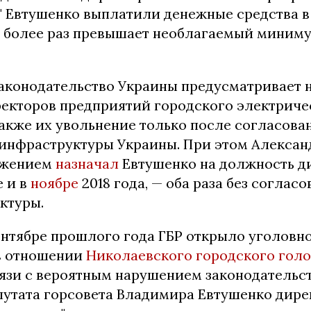
" Евтушенко выплатили денежные средства в
 и более раз превышает необлагаемый миним
законодательство Украины предусматривает 
екторов предприятий городского электриче
также их увольнение только после согласова
инфраструктуры Украины. При этом Алексан
яжением
назначал
Евтушенко на должность д
е и в
ноябре
2018 года, — оба раза без согласо
ктуры.
ентябре прошлого года ГБР открыло уголовн
в отношении
Николаевского городского гол
язи с вероятным нарушением законодательс
путата горсовета Владимира Евтушенко дир