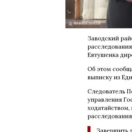
Заводский рай
расследования
Евтушенка дир
Об этом сообщ
выписку из Ед
Следователь П
управления Го
ходатайством,
расследования
Завершить 