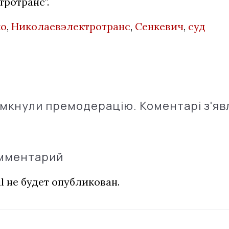
ротранс".
ко
,
Николаевэлектротранс
,
Сенкевич
,
суд
імкнули премодерацію. Коментарі з'яв
омментарий
l не будет опубликован.