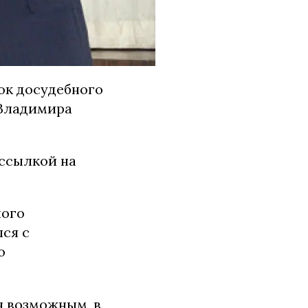
ок досудебного
 Владимира
 ссылкой на
ного
ся с
о
я возможным, в