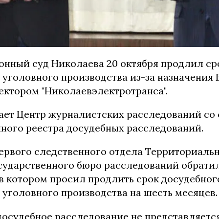
онный суд Николаева 20 октября продлил ср
 уголовного производства из-за назначения
ектором "Николаевэлектротранса".
ает Центр журналистских расследований со
иного реестра досудебных расследований.
ервого следственного отдела Территориаль
сударственного бюро расследований обратил
 в котором просил продлить срок досудебног
 уголовного производства на шесть месяцев.
досудебное расследование не представляетс