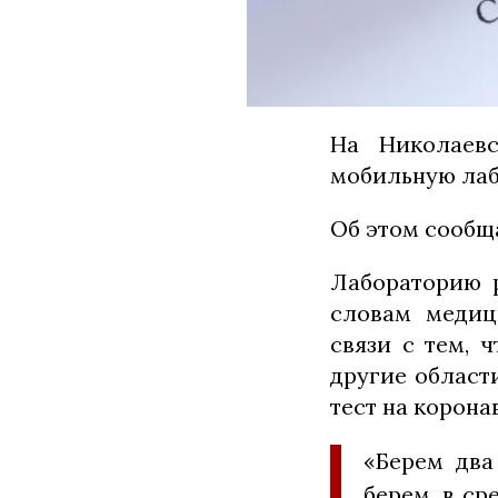
На Николаевс
мобильную лаб
Об этом сообща
Лабораторию р
словам медиц
связи с тем, 
другие област
тест на корон
«Берем два
берем, в ср