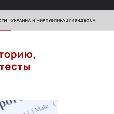
СТИ
УКРАИНА И МИР
ПУБЛИКАЦИИ
ВИДЕО
UA
торию,
-тесты