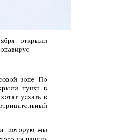
тября открыли
онавирус.
совой зоне. По
крыли пункт в
хотят уехать в
 отрицательный
на, которую мы
этого на панель