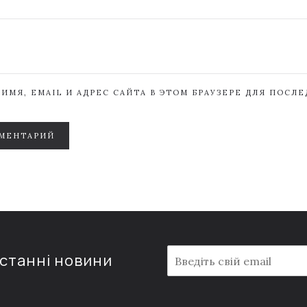
ИМЯ, EMAIL И АДРЕС САЙТА В ЭТОМ БРАУЗЕРЕ ДЛЯ ПОСЛ
МЕНТАРИЙ
E
останні новини
m
a
i
l