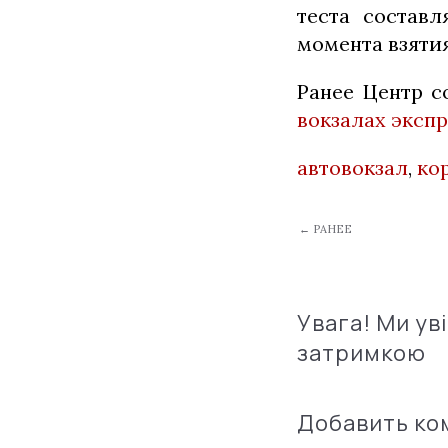
теста составл
момента взятия
Ранее Центр с
вокзалах эксп
автовокзал
,
ко
← РАНЕЕ
Увага! Ми ув
затримкою
Добавить к