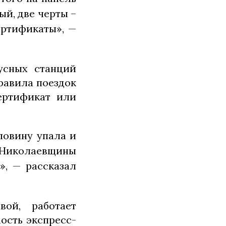
ый, две черты –
ертификаты», —
усных станций
правила поездок
ертификат или
ловину упала и
в Николаевщины
», — рассказал
ой, работает
ость экспресс-