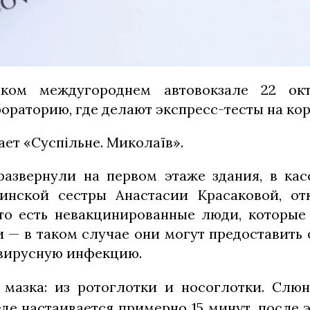
ком междугороднем автовокзале 22 ок
ораторию, где делают экспресс-тесты на кор
ет «Суспільне. Миколаїв».
азвернули на первом этаже здания, в кас
инской сестры Анастасии Красаковой, от
что есть невакцинированные люди, которые 
и — в таком случае они могут предоставить
авирусную инфекцию.
 мазка: из ротоглотки и носоглотки. Слю
еде настаивается примерно 15 минут, после 