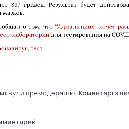
яет 397 гривен. Результат будет действов
 мазков.
ообщал о том, что
"Укрзалізниця" хочет ра
ресс-лаборатории
для тестирования на COVID
ронавирус
,
тест
імкнули премодерацію. Коментарі з'яв
омментарий