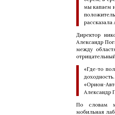
мы капаем и
положитель
рассказала 
Директор ник
Александр Пога
между област
отрицательный
«Где-то по
доходность
«Орион-Авт
Александр 
По словам м
мобильная лаб