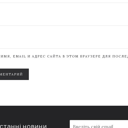
ИМЯ, EMAIL И АДРЕС САЙТА В ЭТОМ БРАУЗЕРЕ ДЛЯ ПОСЛ
МЕНТАРИЙ
E
останні новини