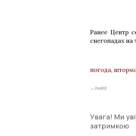
Ранее Центр с
снегопадах на
погода
,
штормо
← РАНЕЕ
Увага! Ми ув
затримкою