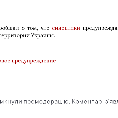
ообщал о том, что
синоптики
предупрежда
 территории Украины.
вое предупреждение
імкнули премодерацію. Коментарі з'яв