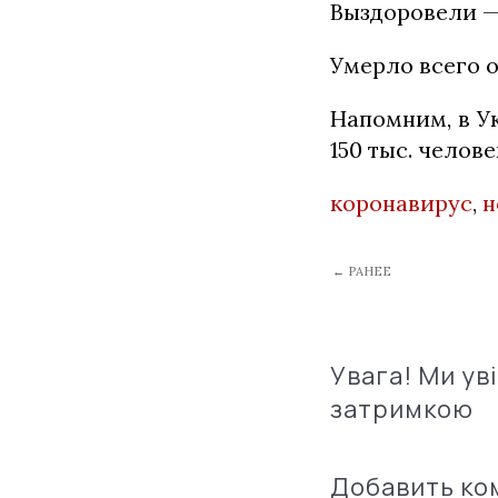
Выздоровели — 
Умерло всего о
Напомним, в У
150 тыс. челове
коронавирус
,
н
← РАНЕЕ
Увага! Ми ув
затримкою
Добавить к