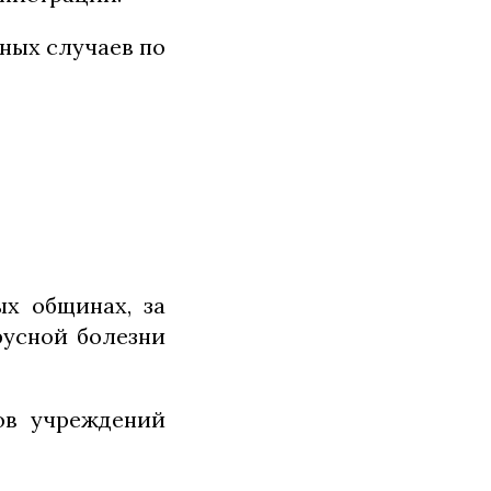
нных случаев по
ых общинах, за
русной болезни
ков учреждений