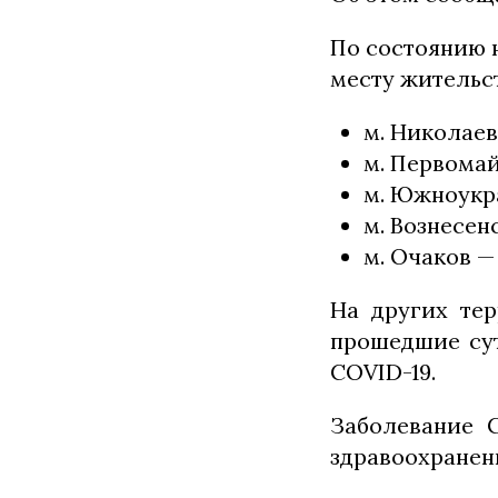
По состоянию н
месту жительст
м. Николаев 
м. Первомай
м. Южноукра
м. Вознесенск
м. Очаков —
На других тер
прошедшие сут
COVID-19.
Заболевание C
здравоохранен