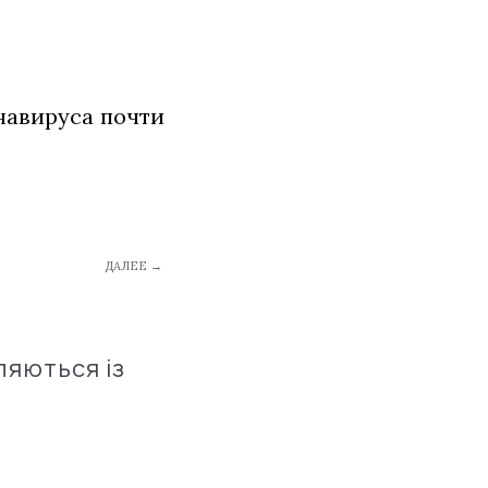
навируса почти
ДАЛЕЕ →
ляються із