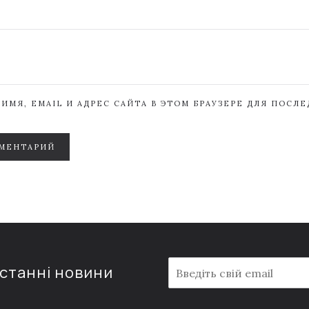
ИМЯ, EMAIL И АДРЕС САЙТА В ЭТОМ БРАУЗЕРЕ ДЛЯ ПОСЛ
МЕНТАРИЙ
E
останні новини
m
a
i