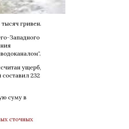
 тысяч гривен.
го-Западного
ения
вводоканалом".
считан ущерб,
 составил 232
ую суму в
ных сточных