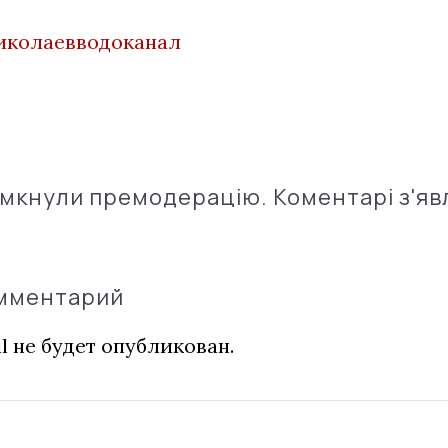
иколаевводоканал
імкнули премодерацію. Коментарі з'яв
омментарий
l не будет опубликован.