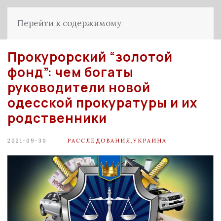
Перейти к содержимому
Прокурорский “золотой
фонд”: чем богаты
руководители новой
одесской прокуратуры и их
родственники
2021-09-30
РАССЛЕДОВАНИЯ
,
УКРАИНА