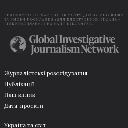
*
ВИКОРИСТАННЯ МАТЕРІАЛІВ САЙТУ ДОЗВОЛЕНО ЛИШЕ
ЗА УМОВИ ПОСИЛАННЯ (ДЛЯ ЕЛЕКТРОННИХ ВИДАНЬ -
ГІПЕРПОСИЛАННЯ) НА САЙТ NIKCENTER.
Журналістські розслідування
Публікації
Наш вплив
Дата-проєкти
Україна та світ