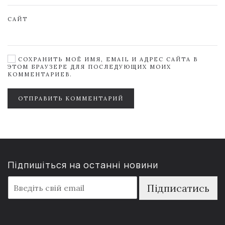
САЙТ
СОХРАНИТЬ МОЁ ИМЯ, EMAIL И АДРЕС САЙТА В
ЭТОМ БРАУЗЕРЕ ДЛЯ ПОСЛЕДУЮЩИХ МОИХ
КОММЕНТАРИЕВ.
ОТПРАВИТЬ КОММЕНТАРИЙ
Підпишіться на останні новини
E
Підписатись
m
a
i
l