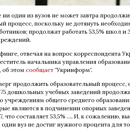
 ни один из вузов не может завтра продолжи
ый процесс, поскольку не дотянуть необход
ботников;
продолжат работать 53,5% школ и 
чреждений.
ифинге, отвечая на вопрос корреспондента У
меститель начальника управления образовани
, об этом
сообщает
"Укринформ".
тверг продолжить образовательный процесс, 
 475 дошкольных учебных заведений продолж
, по учреждениям общего среднего образовани
рые являются в подчинении опорных заведени
7, что составляет 53,5% …. И, к сожалению, 
 один вуз не достиг нужного процента для то