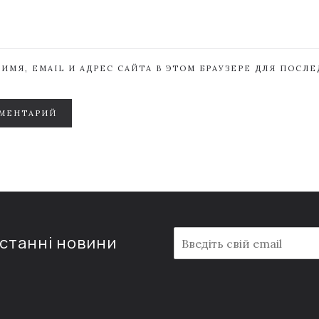
ИМЯ, EMAIL И АДРЕС САЙТА В ЭТОМ БРАУЗЕРЕ ДЛЯ ПОСЛ
МЕНТАРИЙ
E
останні новини
m
a
i
l
*