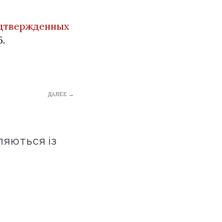
одтвержденных
5.
ДАЛЕЕ →
ляються із