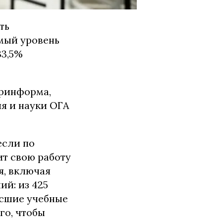
ть
имый уровень
33,5%
кринформа,
я и науки ОГА
если по
ит свою работу
я, включая
й: из 425
высшие учебные
го, чтобы