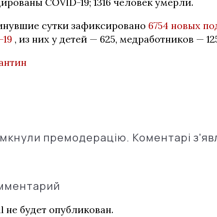
ированы COVID-19;
1316 человек умерли.
минувшие сутки зафиксировано
6754 новых п
-19
, из них у детей — 625, медработников — 12
антин
імкнули премодерацію. Коментарі з'яв
омментарий
l не будет опубликован.