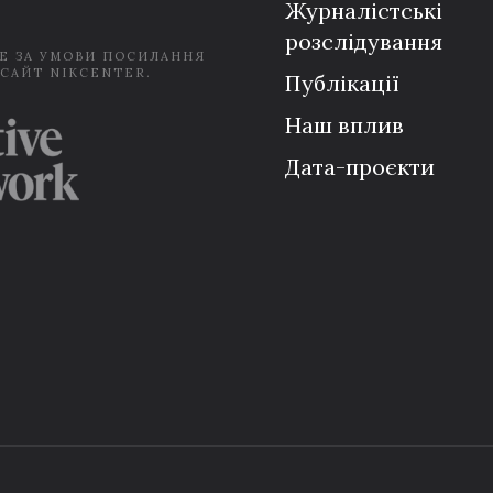
Журналістські
розслідування
Е ЗА УМОВИ ПОСИЛАННЯ
 САЙТ NIKCENTER.
Публікації
Наш вплив
Дата-проєкти