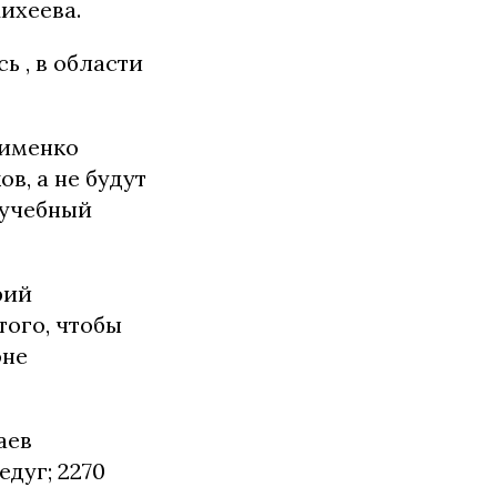
ихеева.
ь , в области
кименко
в, а не будут
о учебный
рий
того, чтобы
оне
аев
едуг;
2270