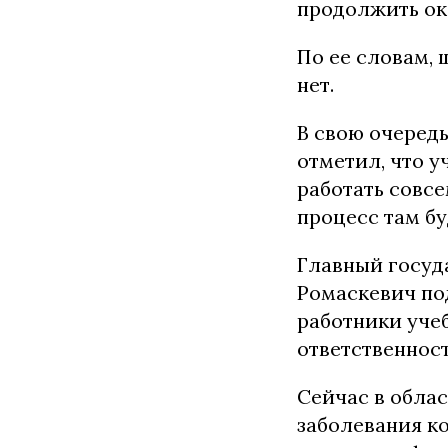
продолжить ока
По ее словам, 
нет.
В свою очеред
отметил, что у
работать совсе
процесс там б
Главный госуд
Ромаскевич под
работники учеб
ответственнос
Сейчас в обла
заболевания ко