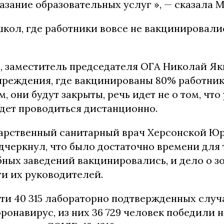
зание образовательных услуг », — сказала М
школ, где работники вовсе не вакцинировалис
ь, заместитель председателя ОГА Николай Я
чреждения, где вакцинированы 80% работнико
м, они будут закрыты, речь идет не о том, чт
удет проводиться дистанционно.
арственный санитарный врач Херсонской Ю
черкнул, что было достаточно времени для 
ных заведений вакцинировались, и дело о з
ти их руководителей.
сти 40 315 лабораторно подтвержденных случ
ронавирус, из них 36 729 человек победили н