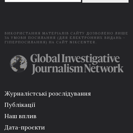
a
i
l
*
ВИКОРИСТАННЯ МАТЕРІАЛІВ САЙТУ ДОЗВОЛЕНО ЛИШЕ
ЗА УМОВИ ПОСИЛАННЯ (ДЛЯ ЕЛЕКТРОННИХ ВИДАНЬ -
ГІПЕРПОСИЛАННЯ) НА САЙТ NIKCENTER.
Журналістські розслідування
Публікації
Наш вплив
Дата-проєкти