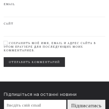
EMAIL
САЙТ
СОХРАНИТЬ МОЁ ИМЯ, EMAIL И АДРЕС САЙТА В
ЭТОМ БРАУЗЕРЕ ДЛЯ ПОСЛЕДУЮЩИХ МОИХ
КОММЕНТАРИЕВ.
ОТПРАВИТЬ КОММЕНТАРИЙ
Підпишіться на останні новини
E
Підписатись
m