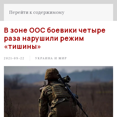
Перейти к содержимому
В зоне ООС боевики четыре
раза нарушили режим
«тишины»
2021-09-22
УКРАИНА И МИР