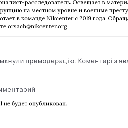
налист-расследователь. Освещает в матери
рупцию на местном уровне и военные прест
отает в команде Nikcenter с 2019 года. Обращ
чте
orsach@nikcenter.org
імкнули премодерацію. Коментарі з'яв
омментарий
l не будет опубликован.