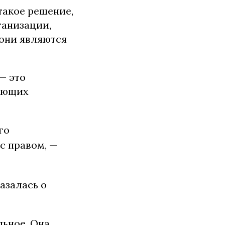
такое решение,
ганизации,
 они являются
— это
вующих
го
 с правом, —
азалась о
ьное. Она