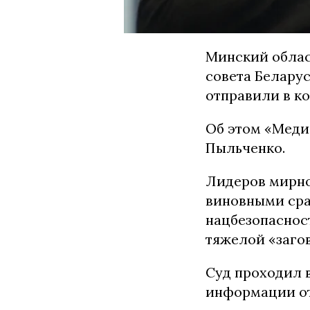
Минский облас
совета Белару
отправили в ко
Об этом «Меди
Пыльченко.
Лидеров мирно
виновными сра
нацбезопаснос
тяжелой «загов
Суд проходил 
информации от