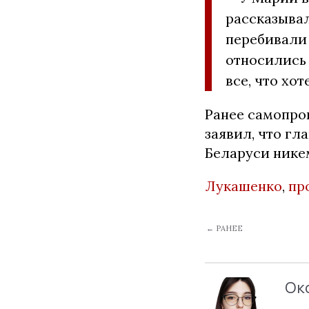
рассказывал
перебивали 
относились 
все, что хо
Ранее самопро
заявил, что г
Беларуси нике
Лукашенко
,
пр
← РАНЕЕ
Ок