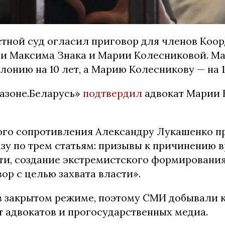
тной суд огласил приговор для членов Коо
си Максима Знака и Марии Колесниковой. М
лонию на 10 лет, а Марию Колесникову — на 1
азоне.Беларусь»
подтвердил
адвокат Марии 
го сопротивления Александру Лукашенко п
зу по трем статьям: призывы к причинению 
ти, создание экстремистского формирования
ор с целью захвата власти».
в закрытом режиме, поэтому СМИ добывали 
 адвокатов и прогосударственных медиа.