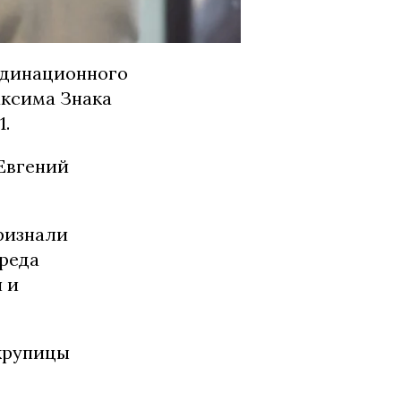
рдинационного
аксима Знака
1.
Евгений
ризнали
вреда
 и
крупицы