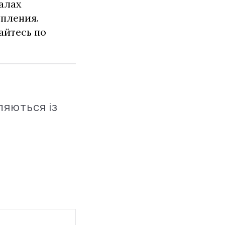
алах
упления.
айтесь по
ляються із