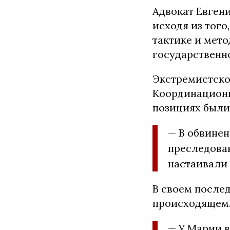
Адвокат Евгени
исходя из того
тактике и мето
государственн
Экстремистско
Координационн
позициях были
— В обвинен
преследован
настаивали
В своем после
происходящем
— У Марии 