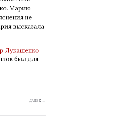
ико. Марию
ояснения не
ария высказала
р Лукашенко
ишов был для
ДАЛЕЕ →