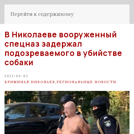
Перейти к содержимому
В Николаеве вооруженный
спецназ задержал
подозреваемого в убийстве
собаки
2021-09-02
КРИМИНАЛ
,
НИКОЛАЕВ
,
РЕГИОНАЛЬНЫЕ НОВОСТИ