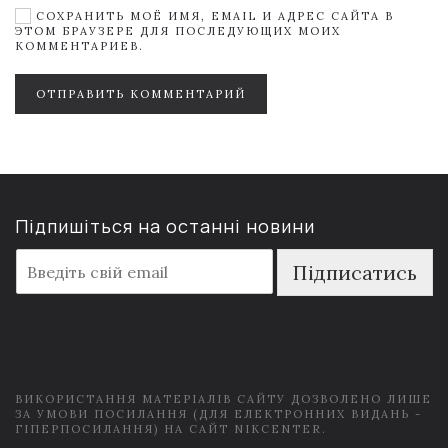
СОХРАНИТЬ МОЁ ИМЯ, EMAIL И АДРЕС САЙТА В
ЭТОМ БРАУЗЕРЕ ДЛЯ ПОСЛЕДУЮЩИХ МОИХ
КОММЕНТАРИЕВ.
ОТПРАВИТЬ КОММЕНТАРИЙ
Підпишіться на останні новини
E
Підписатись
m
a
i
l
*
ВИКОРИСТАННЯ МАТЕРІАЛІВ САЙТУ ДОЗВОЛЕНО ЛИШЕ
ЗА УМОВИ ПОСИЛАННЯ (ДЛЯ ЕЛЕКТРОННИХ ВИДАНЬ -
ГІПЕРПОСИЛАННЯ) НА САЙТ NIKCENTER.