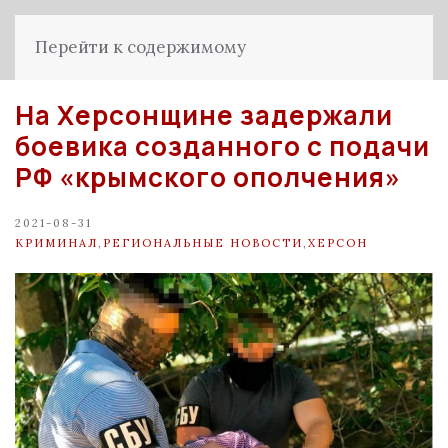
Перейти к содержимому
На Херсонщине задержали
боевика созданного с подачи
РФ «крымского ополчения»
2021-08-31
КРИМИНАЛ
,
РЕГИОНАЛЬНЫЕ НОВОСТИ
,
ХЕРСОН