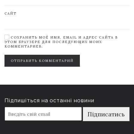
САЙТ
СОХРАНИТЬ МОЁ ИМЯ, EMAIL И АДРЕС САЙТА В
ЭТОМ БРАУЗЕРЕ ДЛЯ ПОСЛЕДУЮЩИХ МОИХ
КОММЕНТАРИЕВ.
ОТПРАВИТЬ КОММЕНТАРИЙ
Підпишіться на останні новини
E
Підписатись
m
a
i
l