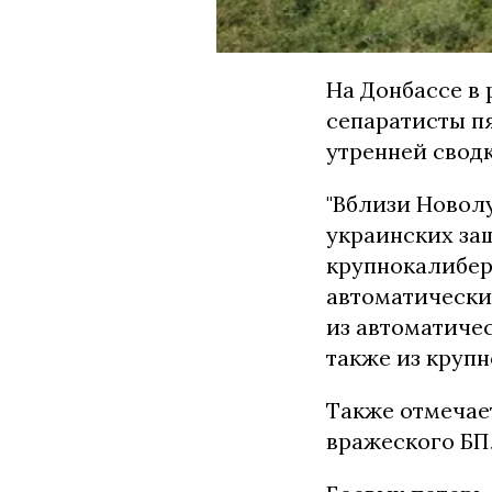
На Донбассе в
сепаратисты п
утренней свод
"Вблизи Новол
украинских за
крупнокалибер
автоматически
из автоматиче
также из крупн
Также отмечае
вражеского БП