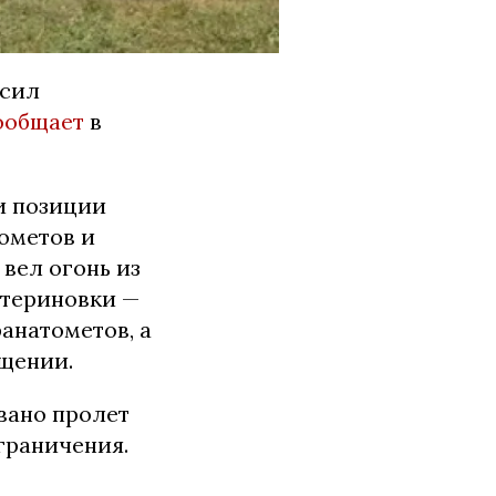
 сил
ообщает
в
и позиции
ометов и
вел огонь из
атериновки —
анатометов, а
бщении.
вано пролет
граничения.