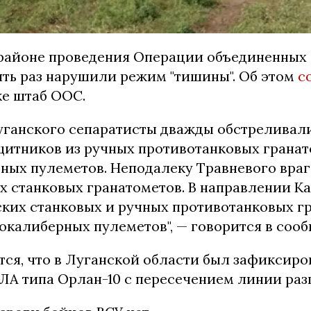
 районе проведения Операции объединенных
ять раз нарушили режим "тишины". Об этом
с
ке штаб ООС.
уганского сепаратисты дважды обстреливал
щитников из ручных противотанковых гранат
ных пулеметов. Неподалеку Травневого враг 
х станковых гранатометов. В направлении К
ских станковых и ручных противотанковых гр
окалиберных пулеметов", — говорится в соо
тся, что в Луганской области был зафиксиро
ЛА типа Орлан-10 с пересечением линии раз