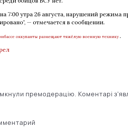
среди бойцов ВСУ нет.
на 7:00 утра 26 августа, нарушений режима 
ировано", — отмечается в сообщении.
.
онбассе оккупанты размещают тяжёлую военную технику
рел
імкнули премодерацію. Коментарі з'яв
омментарий