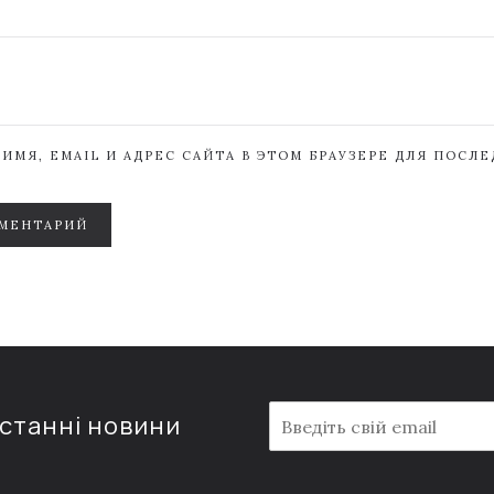
ИМЯ, EMAIL И АДРЕС САЙТА В ЭТОМ БРАУЗЕРЕ ДЛЯ ПОСЛ
МЕНТАРИЙ
E
останні новини
m
a
i