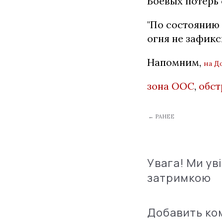
Боевых потерь 
"По состоянию 
огня не зафикс
Напомним,
на Д
зона ООС
,
обст
← РАНЕЕ
Увага! Ми ув
затримкою
Добавить к