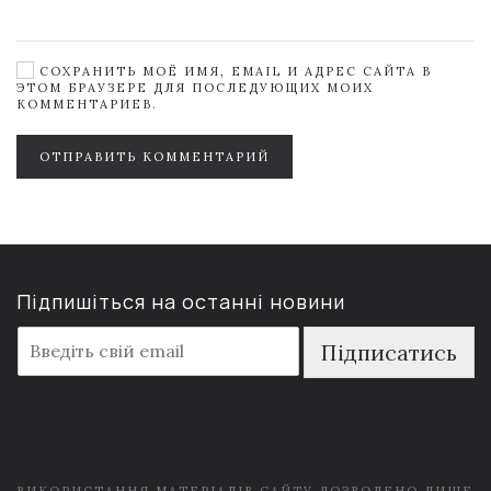
СОХРАНИТЬ МОЁ ИМЯ, EMAIL И АДРЕС САЙТА В
ЭТОМ БРАУЗЕРЕ ДЛЯ ПОСЛЕДУЮЩИХ МОИХ
КОММЕНТАРИЕВ.
ОТПРАВИТЬ КОММЕНТАРИЙ
Підпишіться на останні новини
E
Підписатись
m
a
i
l
*
ВИКОРИСТАННЯ МАТЕРІАЛІВ САЙТУ ДОЗВОЛЕНО ЛИШЕ