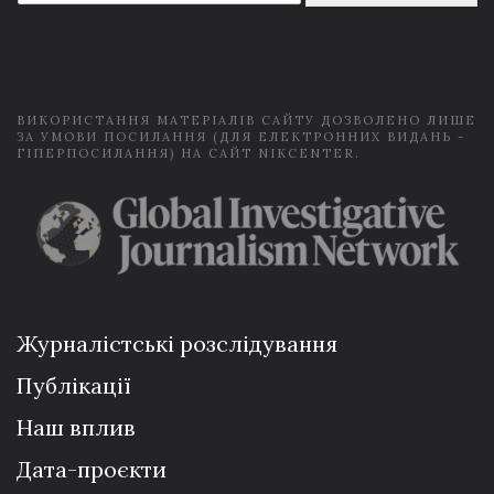
a
i
l
*
ВИКОРИСТАННЯ МАТЕРІАЛІВ САЙТУ ДОЗВОЛЕНО ЛИШЕ
ЗА УМОВИ ПОСИЛАННЯ (ДЛЯ ЕЛЕКТРОННИХ ВИДАНЬ -
ГІПЕРПОСИЛАННЯ) НА САЙТ NIKCENTER.
Журналістські розслідування
Публікації
Наш вплив
Дата-проєкти