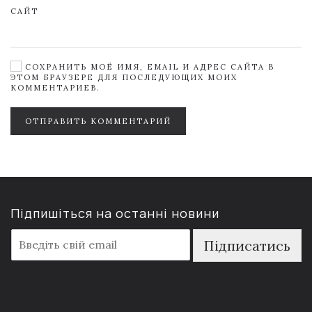
САЙТ
СОХРАНИТЬ МОЁ ИМЯ, EMAIL И АДРЕС САЙТА В
ЭТОМ БРАУЗЕРЕ ДЛЯ ПОСЛЕДУЮЩИХ МОИХ
КОММЕНТАРИЕВ.
ОТПРАВИТЬ КОММЕНТАРИЙ
Підпишіться на останні новини
E
Підписатись
m
a
i
l
*