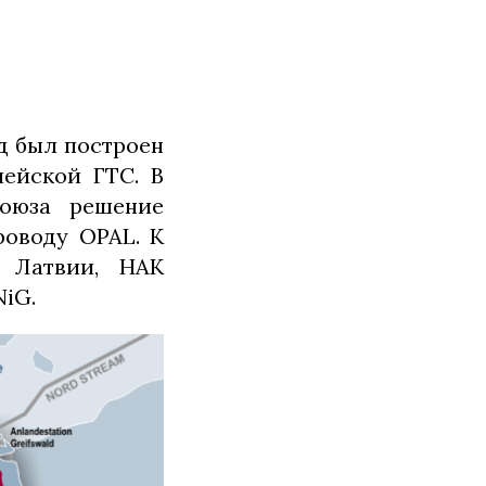
д был построен
пейской ГТС. В
союза решение
роводу OPAL. К
 Латвии, НАК
NiG.