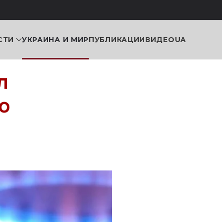
СТИ
УКРАИНА И МИР
ПУБЛИКАЦИИ
ВИДЕО
UA
л
о