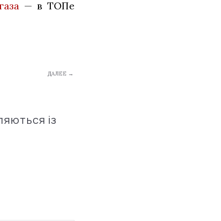
газа
— в ТОПе
ДАЛЕЕ →
ляються із