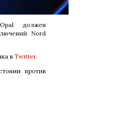
 Opal должен
ключений Nord
яка в
Twitter.
стонии против