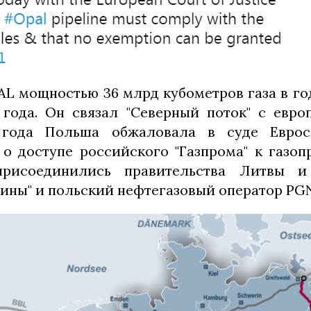
AL мощностью 36 млрд кубометров газа в го
1 года. Он связал "Северный поток" с евро
 года Польша обжаловала в суде Евро
о доступе российского "Газпрома" к газоп
присоединились правительства Литвы и
аины" и польский нефтегазовый оператор PG