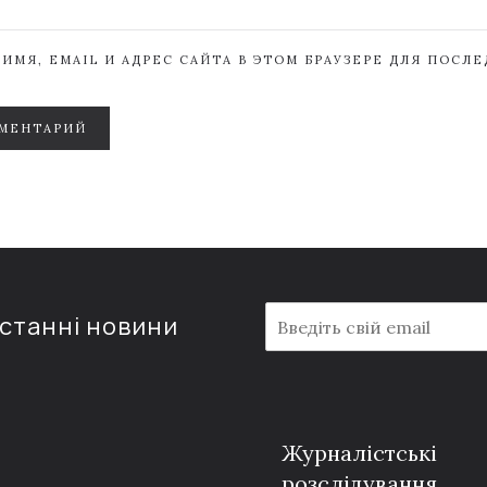
ИМЯ, EMAIL И АДРЕС САЙТА В ЭТОМ БРАУЗЕРЕ ДЛЯ ПОСЛ
МЕНТАРИЙ
E
останні новини
m
a
i
l
*
Журналістські
розслідування