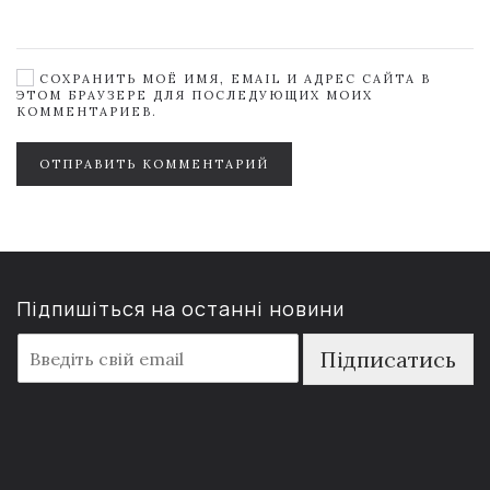
СОХРАНИТЬ МОЁ ИМЯ, EMAIL И АДРЕС САЙТА В
ЭТОМ БРАУЗЕРЕ ДЛЯ ПОСЛЕДУЮЩИХ МОИХ
КОММЕНТАРИЕВ.
ОТПРАВИТЬ КОММЕНТАРИЙ
Підпишіться на останні новини
E
Підписатись
m
a
i
l
*