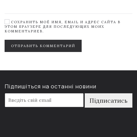
СОХРАНИТЬ МОЁ ИМЯ, EMAIL И АДРЕС САЙТА В
ЭТОМ БРАУЗЕРЕ ДЛЯ ПОСЛЕДУЮЩИХ МОИХ
КОММЕНТАРИЕВ.
ОТПРАВИТЬ КОММЕНТАРИЙ
Підпишіться на останні новини
E
Підписатись
m
a
i
l
*