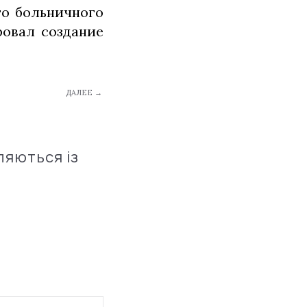
го больничного
ровал создание
ДАЛЕЕ →
ляються із