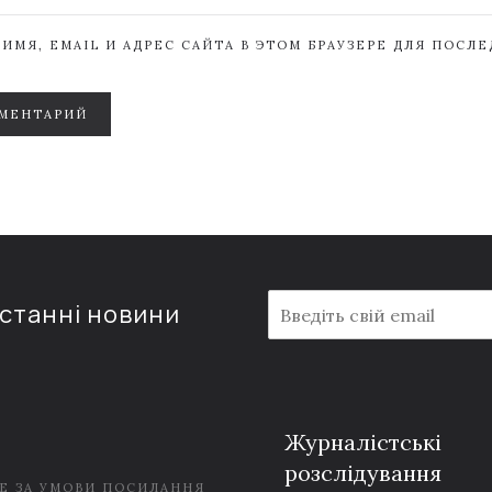
ИМЯ, EMAIL И АДРЕС САЙТА В ЭТОМ БРАУЗЕРЕ ДЛЯ ПОСЛ
МЕНТАРИЙ
E
останні новини
m
a
i
l
*
Журналістські
розслідування
Е ЗА УМОВИ ПОСИЛАННЯ