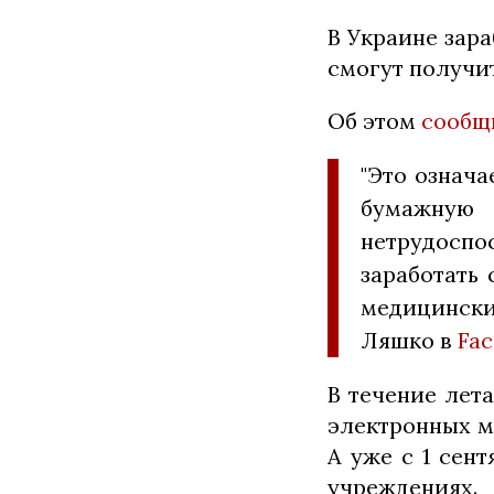
В Украине зар
смогут получи
Об этом
сообщ
"Это означа
бумажную
нетрудосп
заработать 
медицински
Ляшко в
Fa
В течение лет
электронных м
А уже с 1 сен
учреждениях.