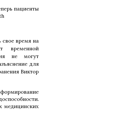
еперь пациенты
th
ь свое время на
кт временной
ния не могут
разъяснение для
ранения Виктор
а формирование
доспособности.
ех медицинских