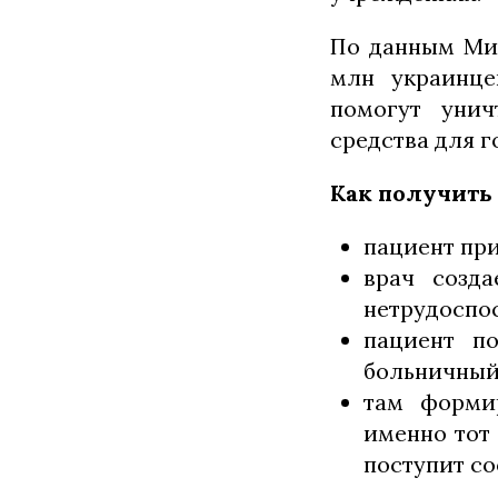
По данным Мин
млн украинце
помогут унич
средства для г
Как получить
пациент при
врач созд
нетрудоспос
пациент по
больничный 
там форми
именно тот
поступит со