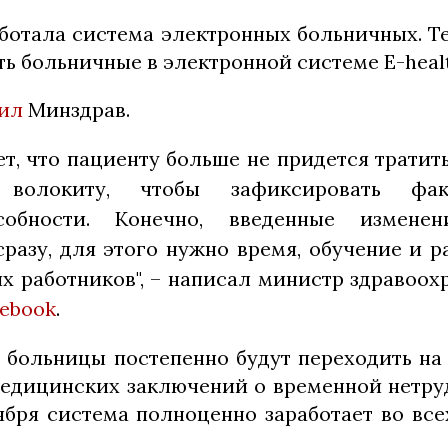
аботала система электронных больничных. Т
ть больничные в электронной системе E-heal
ил
Минздрав.
ет, что пациенту больше не придется тратит
 волокиту, чтобы зафиксировать фа
особности. Конечно, введенные измене
сразу, для этого нужно время, обучение и 
х работников", – написал министр здравоох
cebook
.
а больницы постепенно будут переходить н
едицинских заключений о временной нетру
тября система полноценно заработает во вс