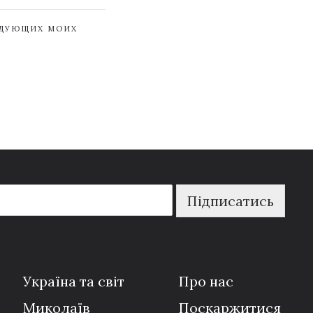
ЕДУЮЩИХ МОИХ
Підписатись
Україна та світ
Про нас
Миколаїв
Поскаржитися